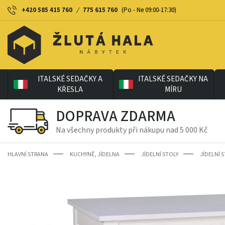
+420 585 415 760
/
775 615 760
(Po - Ne 09:00-17:30)
ITALSKÉ SEDAČKY A
ITALSKÉ SEDAČKY NA
KŘESLA
MÍRU
DOPRAVA ZDARMA
Na všechny produkty při nákupu nad 5 000 Kč
HLAVNÍ STRANA
KUCHYNĚ, JÍDELNA
JÍDELNÍ STOLY
JÍDELNÍ S