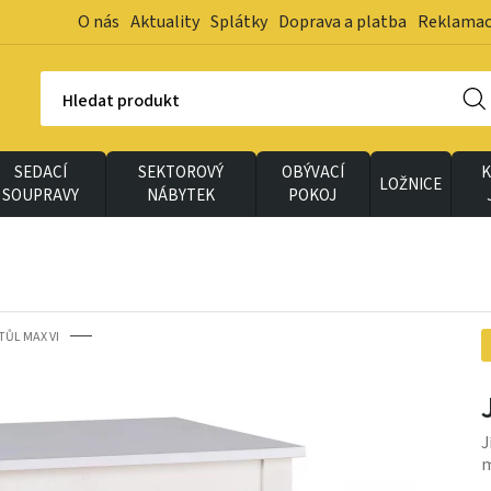
O nás
Aktuality
Splátky
Doprava a platba
Reklama
Hledat produkt
SEDACÍ
SEKTOROVÝ
OBÝVACÍ
K
LOŽNICE
SOUPRAVY
NÁBYTEK
POKOJ
TŮL MAX VI
J
m