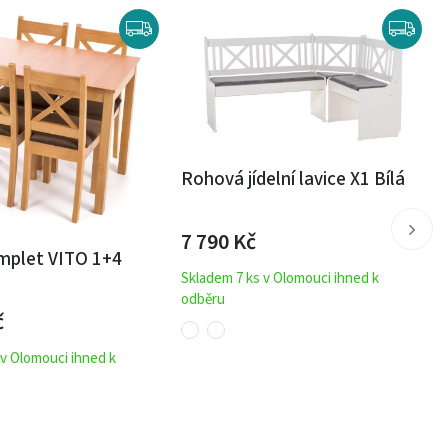
Rohová jídelní lavice X1 Bílá
7 790
Kč
omplet VITO 1+4
Skladem 7 ks v Olomouci ihned k
odběru
č
 v Olomouci ihned k