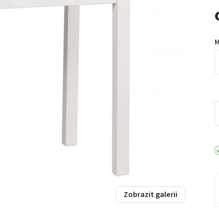
M
Zobrazit galerii