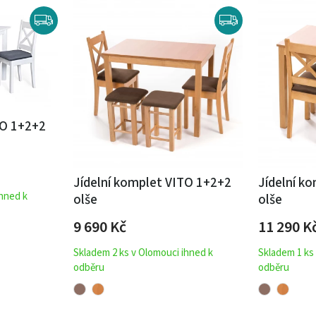
TO 1+2+2
Jídelní komplet VITO 1+2+2
Jídelní k
ihned k
olše
olše
9 690
Kč
11 290
K
Skladem 2 ks v Olomouci ihned k
Skladem 1 ks
odběru
odběru