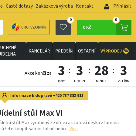
ce
Časté dotazy
Zakázková výroba
Kontakt
Přihlásit
0
0
0 Kč
CHCI VZORNÍK
UCHYNĚ,
%
KANCELÁŘ
PŘEDSÍŇ
OSTATNÍ
VÝPRODEJ
JÍDELNA
3
3
28
1
Akce končí za
DNY
HODIN
MINUT
VTEŘIN
Informace k dopravě
+420 737 383 913
Jídelní stůl Max VI
ídelní stůl Max vyrobený ze dřeva a stolová deska z lamina
ůžete koupit samostatně nebo...
Více