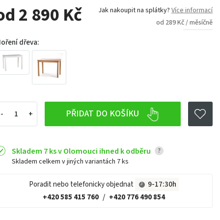
od 2 890 Kč
Jak nakoupit na splátky?
Více informací
od 289 Kč / měsíčně
oření dřeva:
PŘIDAT DO KOŠÍKU
Skladem 7 ks v Olomouci ihned k odběru
?
Skladem celkem v jiných variantách
7 ks
Poradit nebo telefonicky objednat
9-17:30h
+420 585 415 760
/
+420 776 490 854