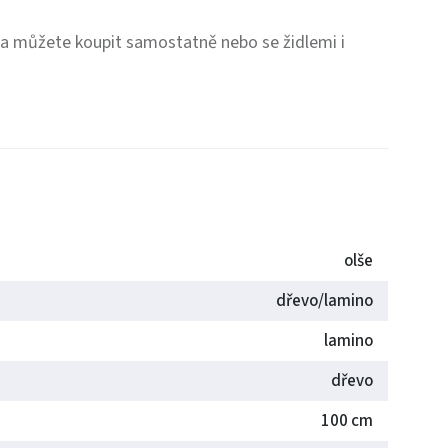
ina můžete koupit samostatně nebo se židlemi i
olše
dřevo/lamino
lamino
dřevo
100 cm