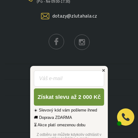
×
(Po - Ne 09:00-17:30)
dotazy@zlutahala.cz
KATEGORIE
INFORMACE
Získat slevu až 2 000 Kč
☀️ Slevový kód vám pošleme ihned
🚚 Doprava ZDARMA
⏳ Akce platí omezenou dobu
Z odběru se můžete kdykoliv odhlásit v