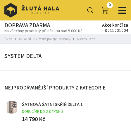
0
DOPRAVA ZDARMA
Akce končí za
0
11
21
23
Na všechny produkty při nákupu nad 5 000 Kč
Úvod
OSTATNÍ
Dětské pokoje - sestavy
System Delta
SYSTEM DELTA
NEJPRODÁVANĚJŠÍ PRODUKTY Z KATEGORIE
ŠATNOVÁ ŠATNÍ SKŘÍŇ DELTA 1
DORUČÍME DO 2-8 TÝDNŮ
14 790 Kč