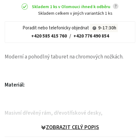
?
Skladem 1 ks v Olomouci ihned k odběru
Skladem celkem v jiných variantách
1 ks
Poradit nebo telefonicky objednat
9-17:30h
+420 585 415 760
/
+420 776 490 854
Moderní a pohodlný taburet na chromových nožkách.
Materiál:
Masivní dřevěný rám, dřevotřískové desky,
ZOBRAZIT CELÝ POPIS