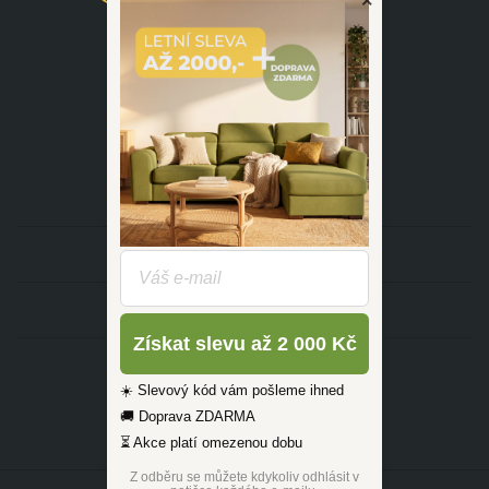
×
(Po - Ne 09:00-17:30)
dotazy@zlutahala.cz
KATEGORIE
INFORMACE
Získat slevu až 2 000 Kč
☀️ Slevový kód vám pošleme ihned
🚚 Doprava ZDARMA
⏳ Akce platí omezenou dobu
Z odběru se můžete kdykoliv odhlásit v