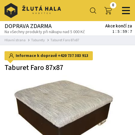
0
DOPRAVA ZDARMA
Akce končí za
1
5
59
6
Na všechny produkty při nákupu nad 5 000 Kč
Hlavní strana
Taburety
Taburet Faro 87x87
Informace k dopravě
+420 737 383 913
Taburet Faro 87x87
-46%