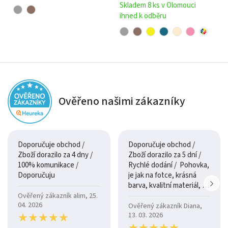
Skladem 8 ks v Olomouci
ihned k odběru
Ověřeno našimi zákazníky
Doporučuje obchod /
Doporučuje obchod /
Zboží dorazilo za 4 dny /
Zboží dorazilo za 5 dní /
100% komunikace /
Rychlé dodání / Pohovka,
Doporučuju
je jak na fotce, krásná
barva, kvalitní materiál, a
je moc pohodlná.
Ověřený zákazník alim, 25.
04. 2026
Ověřený zákazník Diana,
★
★
★
★
★
★
★
★
★
★
13. 03. 2026
★
★
★
★
★
★
★
★
★
★