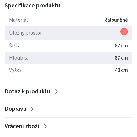
Sedací část: vlnitá pružina(falista), PUR pěna T-35
Specifikace produktu
Materiál
čalouněné
Kovová nožka 5cm.
Úložný prostor
Šířka
87 cm
Tolerance: rozměry se mohou lišit od skutečných, v
Hloubka
87 cm
toleranci až do 3 cm.
Výška
40 cm
Dotaz k produktu
Doprava
Vrácení zboží