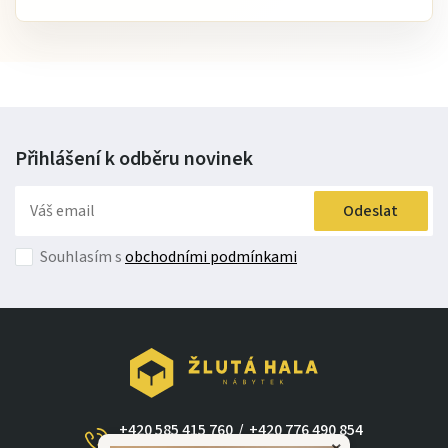
Přihlášení k odběru
novinek
Odeslat
Souhlasím s
obchodními podmínkami
+420 585 415 760
/
+420 776 490 854