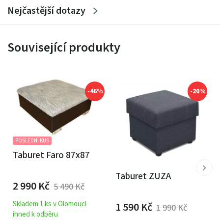
Nejčastější dotazy
Související produkty
-46%
-20%
POSLEDNÍ KUS
Taburet Faro 87x87
Taburet ZUZA
2 990
Kč
5 490
Kč
Skladem 1 ks v Olomouci
1 590
Kč
1 990
Kč
ihned k odběru