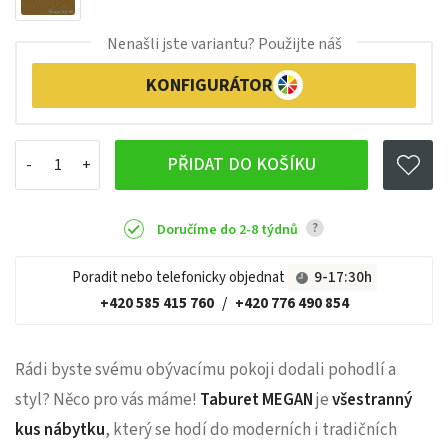
Nenašli jste variantu? Použijte náš
KONFIGURÁTOR
PŘIDAT DO KOŠÍKU
?
Doručíme do 2-8 týdnů
Poradit nebo telefonicky objednat
9-17:30h
+420 585 415 760
/
+420 776 490 854
Rádi byste svému obývacímu pokoji dodali pohodlí a
styl? Něco pro vás máme!
Taburet MEGAN
je
všestranný
kus nábytku
, který se hodí do moderních i tradičních