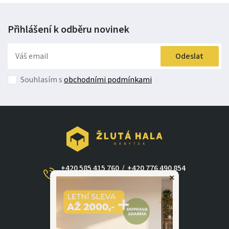
Přihlášení k odběru
novinek
Odeslat
Souhlasím s
obchodními podmínkami
+420 585 415 760
/
+420 776 490 854
×
(Po - Ne 09:00-17:30)
dotazy@zlutahala.cz