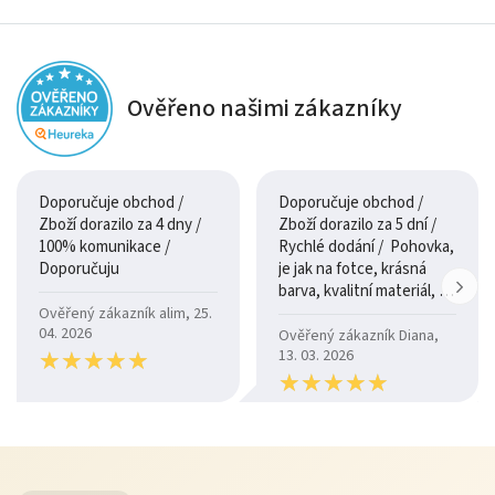
Ověřeno našimi zákazníky
Doporučuje obchod /
Doporučuje obchod /
Zboží dorazilo za 4 dny /
Zboží dorazilo za 5 dní /
100% komunikace /
Rychlé dodání / Pohovka,
Doporučuju
je jak na fotce, krásná
barva, kvalitní materiál, a
je moc pohodlná.
Ověřený zákazník alim, 25.
04. 2026
Ověřený zákazník Diana,
★
★
★
★
★
★
★
★
★
★
13. 03. 2026
★
★
★
★
★
★
★
★
★
★