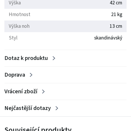
Výška
42 cm
V nabídce máme také křeslo a pohovku MEGAN
.
Hmotnost
21 kg
Výška noh
13 cm
Ocelové černé nohy, vysoké 13cm
Styl
skandinávský
Pohodlný sedák s vysoce elastickou HR pěnou
Dostupné v široké škále barev
Dotaz k produktu
Doprava
Vrácení zboží
Nejčastější dotazy
Související produkty