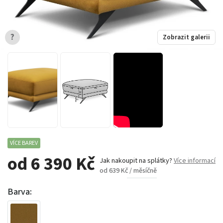
?
Zobrazit galerii
VÍCE BAREV
od 6 390 Kč
Jak nakoupit na splátky?
Více informací
od 639 Kč / měsíčně
Barva: