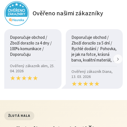
Ověřeno našimi zákazníky
Doporučuje obchod /
Doporučuje obchod /
Zboží dorazilo za 4 dny /
Zboží dorazilo za 5 dní /
100% komunikace /
Rychlé dodání / Pohovka,
Doporučuju
je jak na fotce, krásná
barva, kvalitní materiál, a
je moc pohodlná.
Ověřený zákazník alim, 25.
04. 2026
Ověřený zákazník Diana,
★
★
★
★
★
★
★
★
★
★
13. 03. 2026
★
★
★
★
★
★
★
★
★
★
ŽLUTÁ HALA