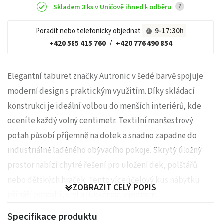
?
Skladem 3 ks v Uničově ihned k odběru
Poradit nebo telefonicky objednat
9-17:30h
+420 585 415 760
/
+420 776 490 854
Elegantní taburet značky Autronic v šedé barvě spojuje
moderní design s praktickým využitím. Díky skládací
konstrukci je ideální volbou do menších interiérů, kde
oceníte každý volný centimetr. Textilní manšestrový
potah působí příjemně na dotek a snadno zapadne do
industriálně laděného obývacího pokoje. Skrytý úložný
prostor nabízí chytré řešení pro uložení dek, polštářů
nebo dětských hraček. Tento víceúčelový kus nábytku
ZOBRAZIT CELÝ POPIS
přináší pohodlí, styl a funkčnost v jednom.
Specifikace produktu