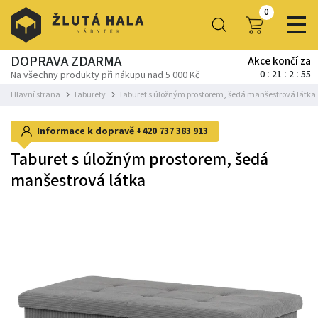
0
DOPRAVA ZDARMA
Akce končí za
0
21
2
54
Na všechny produkty při nákupu nad 5 000 Kč
Hlavní strana
Taburety
Taburet s úložným prostorem, šedá manšestrová látka
Informace k dopravě
+420 737 383 913
Taburet s úložným prostorem, šedá
manšestrová látka