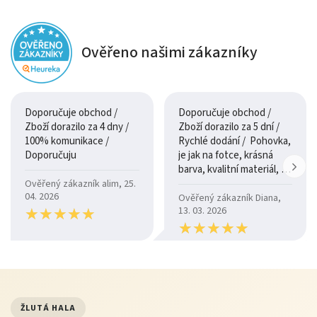
Ověřeno našimi zákazníky
Doporučuje obchod /
Doporučuje obchod /
Zboží dorazilo za 4 dny /
Zboží dorazilo za 5 dní /
100% komunikace /
Rychlé dodání / Pohovka,
Doporučuju
je jak na fotce, krásná
barva, kvalitní materiál, a
je moc pohodlná.
Ověřený zákazník alim, 25.
04. 2026
Ověřený zákazník Diana,
★
★
★
★
★
★
★
★
★
★
13. 03. 2026
★
★
★
★
★
★
★
★
★
★
ŽLUTÁ HALA