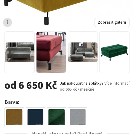
?
Zobrazit galerii
od 6 650 Kč
Jak nakoupit na splátky?
Více informací
od 665 Kč / měsíčně
Barva:
Nenašli jste variantu? Použijte náš