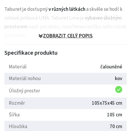
Taburet je dostupný
v různých látkách
a skvěle se hodí k
rohové pohovce LIMA. Taburet Lima je
vybaven úložným
prostorem
např. pro deku, rozečtenou knížku nebo různé
dorbnosti.
ZOBRAZIT CELÝ POPIS
Specifikace produktu
Pohodlný sedák vyplněný vysoce elastickou HR pěnou
Materiál
čalouněné
Ideální do každého interiéru
Materiál nohou
kov
Stylové, originální nohy
Ozdobné prošívání
Úložný prostor
Úložný prostor
Rozměr
105x75x45 cm
Odpovídající rohová sedací souprava LIMA
v nabídce
Šířka
105 cm
Hloubka
70 cm