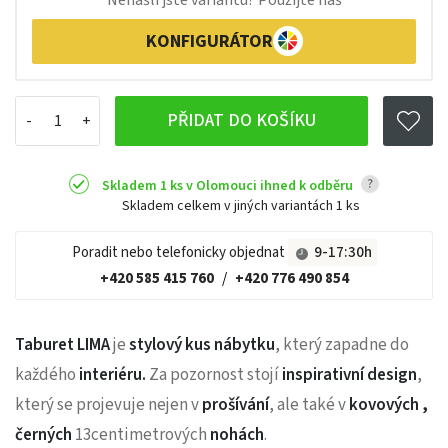
KONFIGURÁTOR
PŘIDAT DO KOŠÍKU
?
Skladem 1 ks v Olomouci ihned k odběru
Skladem celkem v jiných variantách
1 ks
Poradit nebo telefonicky objednat
9-17:30h
+420 585 415 760
/
+420 776 490 854
Taburet LIMA
je
stylový kus nábytku
, který
zapadne do
každého
interiéru.
Za pozornost stojí
inspirativní design
,
který se projevuje nejen v
prošívání
, ale také v
kovových ,
černých
13centimetrových
nohách
.