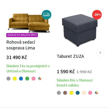
-20%
IDEÁLNÍ DO MALÉHO BYTU
Rohová sedací
souprava Lima
Taburet ZUZA
31 490
Kč
Skladem 3 ks na prodejnách v
1 590
Kč
Uničově a Olomouci
1 990
Kč
Skladem 8 ks v Olomouci
ihned k odběru