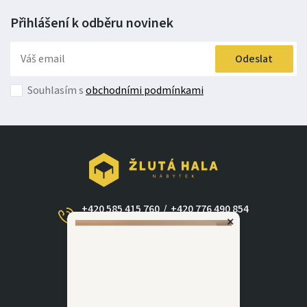
Přihlášení k odběru
novinek
Odeslat
Souhlasím s
obchodními podmínkami
+420 585 415 760
/
+420 776 490 854
×
(Po - Ne 09:00-17:30)
dotazy@zlutahala.cz