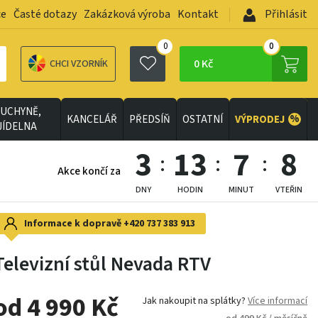
ce
Časté dotazy
Zakázková výroba
Kontakt
Přihlásit
0
0
0 Kč
CHCI VZORNÍK
UCHYNĚ,
%
KANCELÁŘ
PŘEDSÍŇ
OSTATNÍ
VÝPRODEJ
JÍDELNA
3
13
7
7
Akce končí za
DNY
HODIN
MINUT
VTEŘIN
Informace k dopravě
+420 737 383 913
Televizní stůl Nevada RTV
od 4 990 Kč
Jak nakoupit na splátky?
Více informací