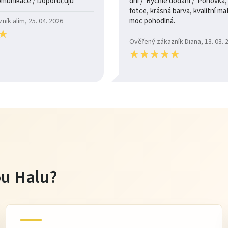
dny / 100% komunikace / Doporučuju
dní / Rychlé dodání / Pohovka, je jak na
fotce, krásná barva, kvalitní mate
moc pohodlná.
ík alim, 25. 04. 2026
★
★
Ověřený zákazník Diana, 13. 03. 
★
★
★
★
★
★
★
★
★
★
tou Halu?