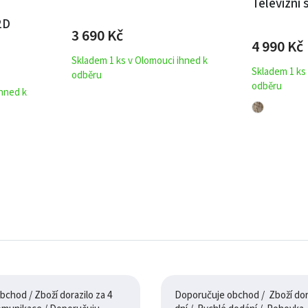
Televizní
2D
3 690
Kč
4 990
Kč
Skladem 1 ks v Olomouci ihned k
Skladem 1 ks
odběru
odběru
ihned k
chod / Zboží dorazilo za 4
Doporučuje obchod / Zboží dora