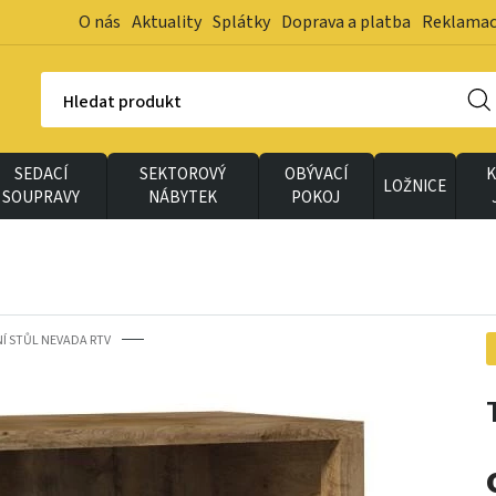
O nás
Aktuality
Splátky
Doprava a platba
Reklama
Hledat produkt
SEDACÍ
SEKTOROVÝ
OBÝVACÍ
K
LOŽNICE
SOUPRAVY
NÁBYTEK
POKOJ
NÍ STŮL NEVADA RTV