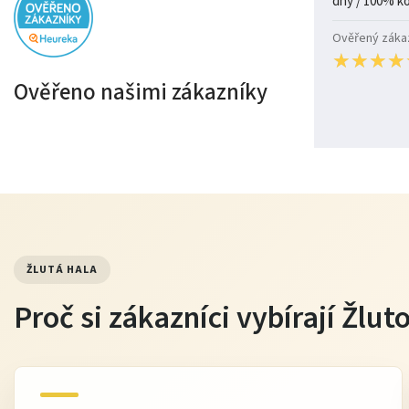
Ověřený zákazn
★
★
★
★
★
★
★
★
Ověřeno našimi zákazníky
ŽLUTÁ HALA
Proč si zákazníci vybírají Žlu