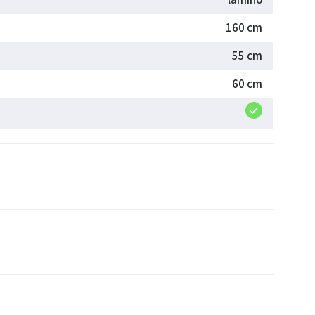
160 cm
55 cm
60 cm