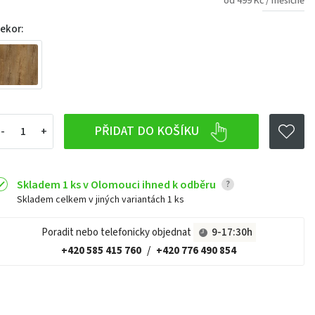
od 499 Kč / měsíčně
ekor:
PŘIDAT DO KOŠÍKU
Skladem 1 ks v Olomouci ihned k odběru
?
Skladem celkem v jiných variantách
1 ks
Poradit nebo telefonicky objednat
9-17:30h
+420 585 415 760
/
+420 776 490 854