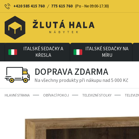
+420 585 415 760
/
775 615 760
(Po - Ne 09:00-17:30)
ITALSKÉ SEDAČKY A
ITALSKÉ SEDAČKY NA
KŘESLA
MÍRU
DOPRAVA ZDARMA
Na všechny produkty při nákupu nad 5 000 Kč
HLAVNÍ STRANA
OBÝVACÍ POKOJ
TELEVIZNÍ STOLKY
TELEVIZ