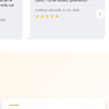
týdny / rychlé dodání, spolehlivost
riál, a je
Ověřený zákazník, 12. 03. 2026
★
★
★
★
★
★
★
★
★
★
2026