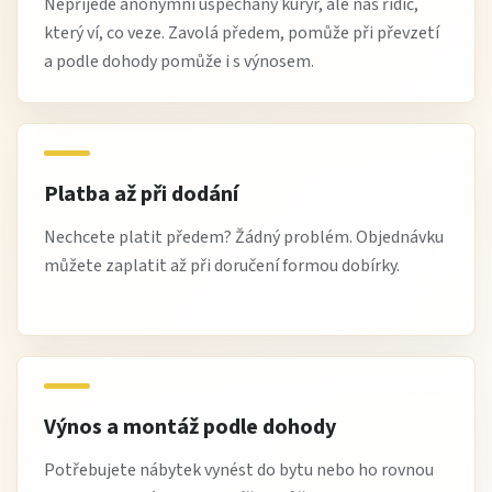
Nepřijede anonymní uspěchaný kurýr, ale náš řidič,
který ví, co veze. Zavolá předem, pomůže při převzetí
a podle dohody pomůže i s výnosem.
Platba až při dodání
Nechcete platit předem? Žádný problém. Objednávku
můžete zaplatit až při doručení formou dobírky.
Výnos a montáž podle dohody
Potřebujete nábytek vynést do bytu nebo ho rovnou