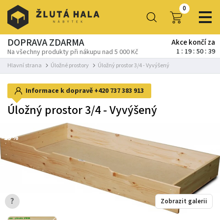
0
DOPRAVA ZDARMA
Akce končí za
1
19
50
38
Na všechny produkty při nákupu nad 5 000 Kč
Hlavní strana
Úložné prostory
Úložný prostor 3/4 - Vyvýšený
Informace k dopravě
+420 737 383 913
Úložný prostor 3/4 - Vyvýšený
-13%
?
Zobrazit galerii