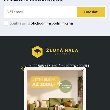
Odeslat
Souhlasím s
obchodními podmínkami
+420 585 415 760
/
+420 776 490 854
×
(Po - Ne 09:00-17:30)
dotazy@zlutahala.cz