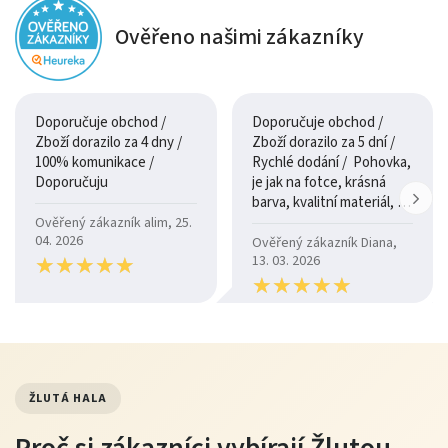
Ověřeno našimi zákazníky
Doporučuje obchod /
Doporučuje obchod /
Zboží dorazilo za 4 dny /
Zboží dorazilo za 5 dní /
100% komunikace /
Rychlé dodání / Pohovka,
Doporučuju
je jak na fotce, krásná
barva, kvalitní materiál, a
je moc pohodlná.
Ověřený zákazník alim, 25.
04. 2026
Ověřený zákazník Diana,
★
★
★
★
★
★
★
★
★
★
13. 03. 2026
★
★
★
★
★
★
★
★
★
★
ŽLUTÁ HALA