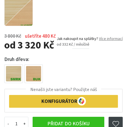
3 800 Kč
ušetříte 480 Kč
Jak nakoupit na splátky?
Více informací
od 3 320 Kč
od 332 Kč / měsíčně
Druh dřeva:
Nenašli jste variantu? Použijte náš
KONFIGURÁTOR
PŘIDAT DO KOŠÍKU