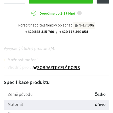
?
Doručíme do 2-8 týdnů
Poradit nebo telefonicky objednat
9-17:30h
+420 585 415 760
/
+420 776 490 854
Vyvýšený úložný prostor 3/4.
Možnost moření
Vhodný pro vyvýšené postele
ZOBRAZIT CELÝ POPIS
Specifikace produktu
Země původu
Česko
Materiál
dřevo