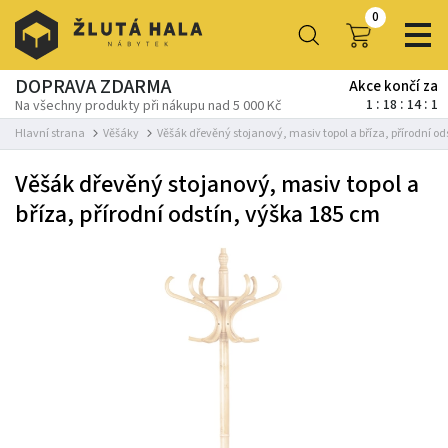
0
DOPRAVA ZDARMA
Akce končí za
1
18
14
1
Na všechny produkty při nákupu nad 5 000 Kč
Hlavní strana
Věšáky
Věšák dřevěný stojanový, masiv topol a bříza, přírodní o
Věšák dřevěný stojanový, masiv topol a
bříza, přírodní odstín, výška 185 cm