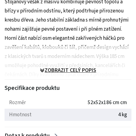
Stojanový věšák z masivu kombinuje pevnost topolu a
břízy v přírodním odstínu, který podtrhuje přirozenou
kresbu dřeva. Jeho stabilní základna s mírně prohnutými
nohami zajišťuje pevné postavení i při plném zatížení.
Horní část nabízí osm elegantně zakřivených háčků pro
zavěšení kabátů, klobouků či šál, přičemž design vychází
z klasických tvarů s moderním nádechem. Výška 185 cm
umožňuje pohodlné využití v předsíních, kancelářích či
ZOBRAZIT CELÝ POPIS
čekárnách. Díky kvalitnímu zpracování a přírodnímu
provedení je věšák vhodný do různých interiérů, kde
Specifikace produktu
oceníte jeho funkčnost i estetiku.
Rozměr
52x52x186 cm cm
Rozměry: 52x52x186 cm
Hmotnost
4 kg
Hmotnost: 4 kg
Dotaz k produktu