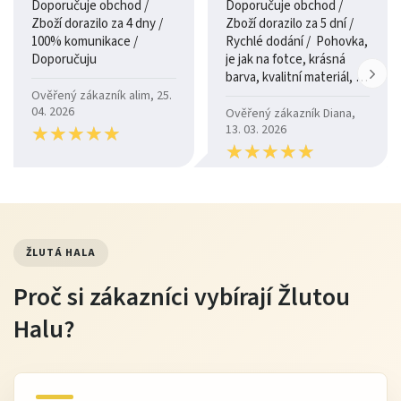
Doporučuje obchod /
Doporučuje obchod /
Zboží dorazilo za 4 dny /
Zboží dorazilo za 5 dní /
100% komunikace /
Rychlé dodání / Pohovka,
Doporučuju
je jak na fotce, krásná
barva, kvalitní materiál, a
je moc pohodlná.
Ověřený zákazník alim, 25.
04. 2026
Ověřený zákazník Diana,
★
★
★
★
★
★
★
★
★
★
13. 03. 2026
★
★
★
★
★
★
★
★
★
★
ŽLUTÁ HALA
Proč si zákazníci vybírají Žlutou
Halu?