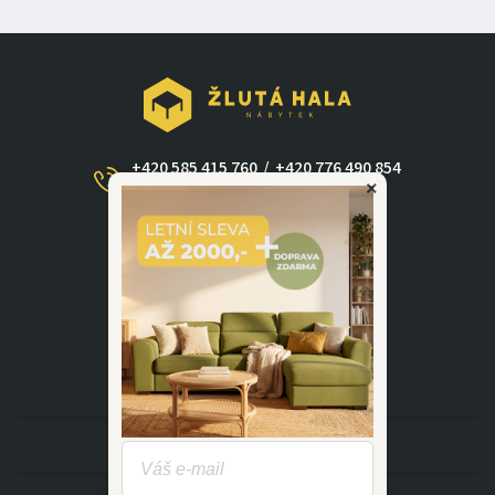
+420 585 415 760
/
+420 776 490 854
×
(Po - Ne 09:00-17:30)
dotazy@zlutahala.cz
KATEGORIE