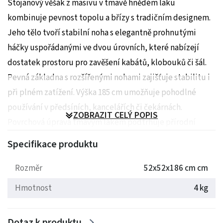
Stojanový věšák z masivu v tmavě hnědém laku
kombinuje pevnost topolu a břízy s tradičním designem.
Jeho tělo tvoří stabilní noha s elegantně prohnutými
háčky uspořádanými ve dvou úrovních, které nabízejí
dostatek prostoru pro zavěšení kabátů, klobouků či šál.
Pevná základna s rozšířenými nohami zajišťuje stabilitu i
při plném zatížení. Výška 185 cm umožňuje pohodlné
používání v předsíních, kancelářích či čekárnách.
ZOBRAZIT CELÝ POPIS
Povrchová úprava tmavým lakem podtrhuje přírodní
kresbu dřeva a usnadňuje údržbu.
Specifikace produktu
Rozměry: 52x52x186 cm
Rozměr
52x52x186 cm cm
Hmotnost: 4 kg
Hmotnost
4 kg
Dotaz k produktu