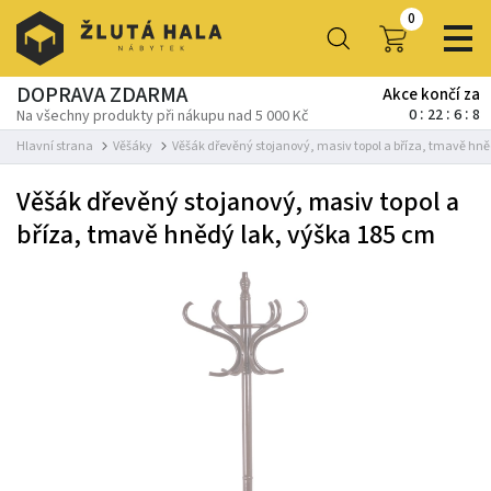
0
DOPRAVA ZDARMA
Akce končí za
0
22
6
8
Na všechny produkty při nákupu nad 5 000 Kč
Hlavní strana
Věšáky
Věšák dřevěný stojanový, masiv topol a bříza, tmavě hně
Věšák dřevěný stojanový, masiv topol a
bříza, tmavě hnědý lak, výška 185 cm