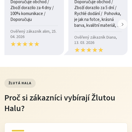
Doporučuje obchod /
Doporučuje obchod /
Zboží dorazilo za 4 dny /
Zboží dorazilo za 5 dní /
100% komunikace /
Rychlé dodání / Pohovka,
Doporučuju
je jak na fotce, krásná
barva, kvalitní materiál, a
je moc pohodlná.
Ověřený zákazník alim, 25.
04. 2026
Ověřený zákazník Diana,
★
★
★
★
★
★
★
★
★
★
13. 03. 2026
★
★
★
★
★
★
★
★
★
★
ŽLUTÁ HALA
Proč si zákazníci vybírají Žlutou
Halu?