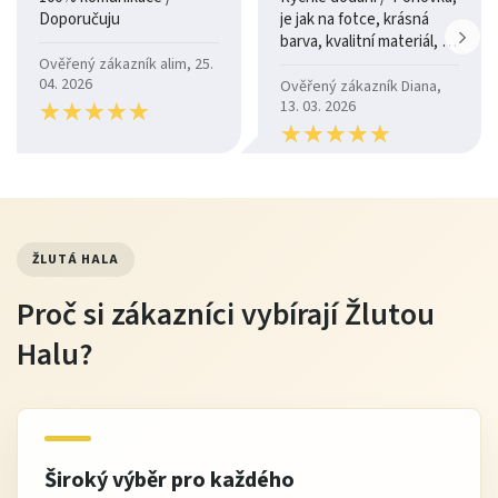
Doporučuju
je jak na fotce, krásná
barva, kvalitní materiál, a
je moc pohodlná.
Ověřený zákazník alim, 25.
04. 2026
Ověřený zákazník Diana,
★
★
★
★
★
★
★
★
★
★
13. 03. 2026
★
★
★
★
★
★
★
★
★
★
ŽLUTÁ HALA
Proč si zákazníci vybírají Žlutou
Halu?
Široký výběr pro každého