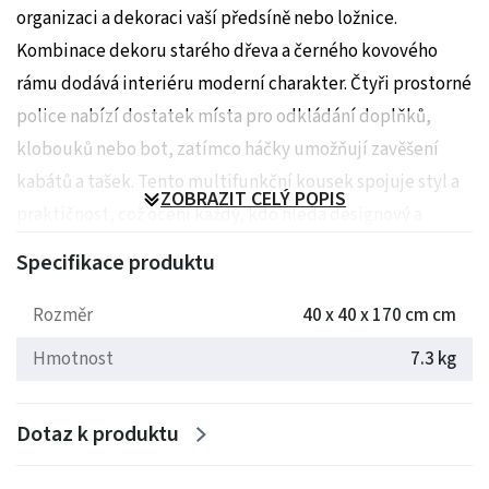
organizaci a dekoraci vaší předsíně nebo ložnice.
Kombinace dekoru starého dřeva a černého kovového
rámu dodává interiéru moderní charakter. Čtyři prostorné
police nabízí dostatek místa pro odkládání doplňků,
klobouků nebo bot, zatímco háčky umožňují zavěšení
kabátů a tašek. Tento multifunkční kousek spojuje styl a
ZOBRAZIT CELÝ POPIS
praktičnost, což ocení každý, kdo hledá designový a
účelný doplněk pro svůj domov.
Specifikace produktu
Rozměry: 40 x 40 x 170 cm
Rozměr
40 x 40 x 170 cm cm
Hmotnost: 7.3 kg
Hmotnost
7.3 kg
Dotaz k produktu