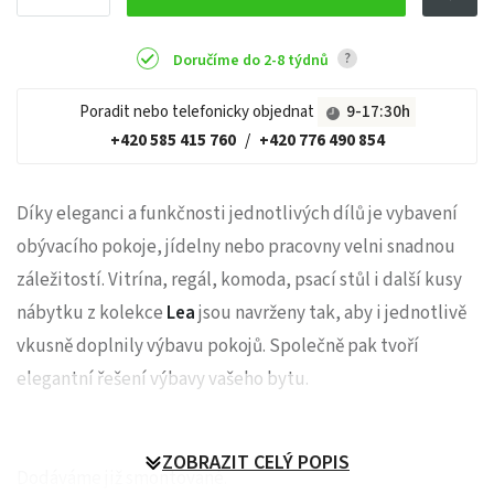
?
Doručíme do 2-8 týdnů
Poradit nebo telefonicky objednat
9-17:30h
+420 585 415 760
/
+420 776 490 854
Díky eleganci a funkčnosti jednotlivých dílů je vybavení
obývacího pokoje, jídelny nebo pracovny velni snadnou
záležitostí. Vitrína, regál, komoda, psací stůl i další kusy
nábytku z kolekce
Lea
jsou navrženy tak, aby i jednotlivě
vkusně doplnily výbavu pokojů. Společně pak tvoří
elegantní řešení výbavy vašeho bytu.
ZOBRAZIT CELÝ POPIS
Dodáváme již smontované.