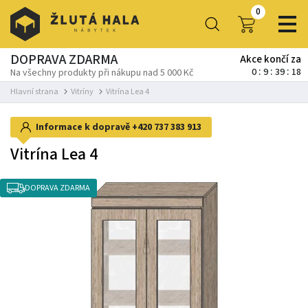
0
DOPRAVA ZDARMA
Akce končí za
0
9
39
17
Na všechny produkty při nákupu nad 5 000 Kč
Hlavní strana
Vitríny
Vitrína Lea 4
Informace k dopravě
+420 737 383 913
Vitrína Lea 4
DOPRAVA ZDARMA