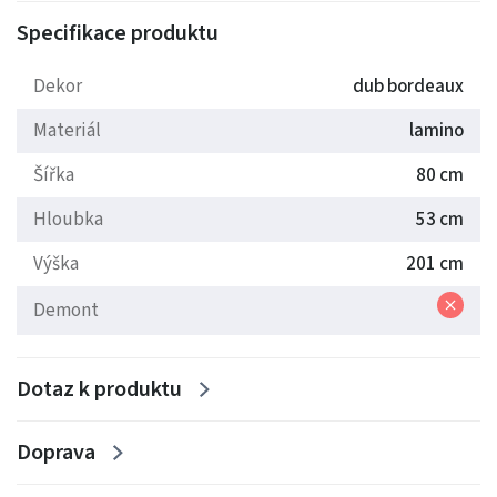
Specifikace produktu
Barva: Dub bordeux
Dekor
dub bordeaux
Materiál
lamino
Šířka
80 cm
Hloubka
53 cm
Výška
201 cm
Demont
Dotaz k produktu
Doprava