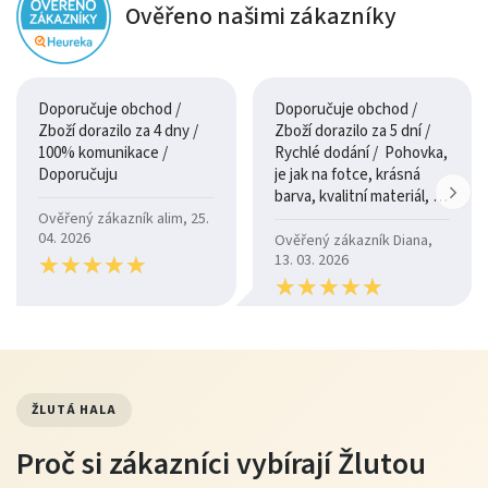
Ověřeno našimi zákazníky
Doporučuje obchod /
Doporučuje obchod /
Zboží dorazilo za 4 dny /
Zboží dorazilo za 5 dní /
100% komunikace /
Rychlé dodání / Pohovka,
Doporučuju
je jak na fotce, krásná
barva, kvalitní materiál, a
je moc pohodlná.
Ověřený zákazník alim, 25.
04. 2026
Ověřený zákazník Diana,
★
★
★
★
★
★
★
★
★
★
13. 03. 2026
★
★
★
★
★
★
★
★
★
★
ŽLUTÁ HALA
Proč si zákazníci vybírají Žlutou