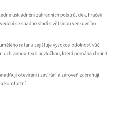
edné uskladnění zahradních polstrů, dek, hraček
ovedení se snadno sladí s většinou venkovního
o umělého ratanu zajišťuje vysokou odolnost vůči
en ochrannou textilní vložkou, která pomáhá chránit
snadňují otevírání i zavírání a zároveň zabraňují
a komfortní.