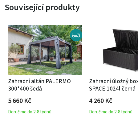
Související produkty
Zahradní altán PALERMO
Zahradní úložný b
300*400 šedá
SPACE 1024l černá
5 660
Kč
4 260
Kč
Doručíme do 2-8 týdnů
Doručíme do 2-8 týdnů