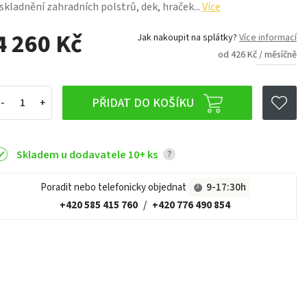
skladnění zahradních polstrů, dek, hraček...
Více
4 260 Kč
Jak nakoupit na splátky?
Více informací
od 426 Kč / měsíčně
PŘIDAT DO KOŠÍKU
Skladem u dodavatele 10+ ks
?
Poradit nebo telefonicky objednat
9-17:30h
+420 585 415 760
/
+420 776 490 854