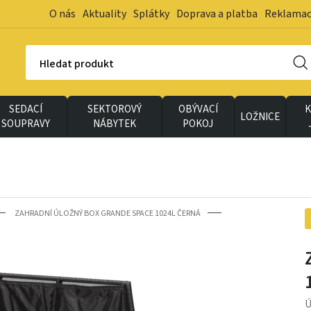
O nás
Aktuality
Splátky
Doprava a platba
Reklama
Hledat produkt
SEDACÍ
SEKTOROVÝ
OBÝVACÍ
K
LOŽNICE
SOUPRAVY
NÁBYTEK
POKOJ
ZAHRADNÍ ÚLOŽNÝ BOX GRANDE SPACE 1024L ČERNÁ
Ú