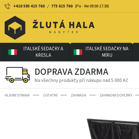
+420 585 415 760
/
775 615 760
(Po - Ne 09:00-17:30)
ITALSKÉ SEDAČKY A
ITALSKÉ SEDAČKY NA
KŘESLA
MÍRU
DOPRAVA ZDARMA
Na všechny produkty při nákupu nad 5 000 Kč
HLAVNÍ STRANA
OSTATNÍ
ZAHRADA
ZAHRADNÍ DOPLŇKY