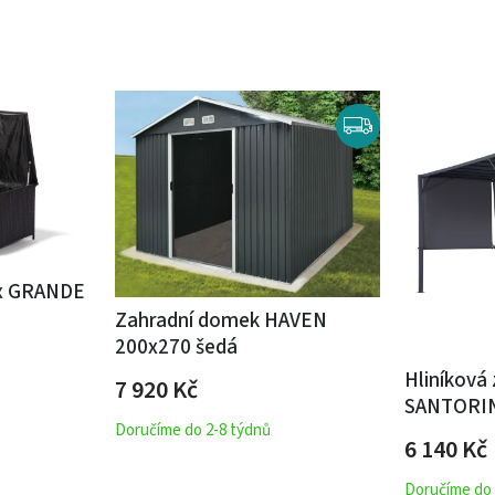
ox GRANDE
Zahradní domek HAVEN
200x270 šedá
Hliníková
7 920
Kč
SANTORIN
Doručíme do 2-8 týdnů
6 140
Kč
Doručíme do 