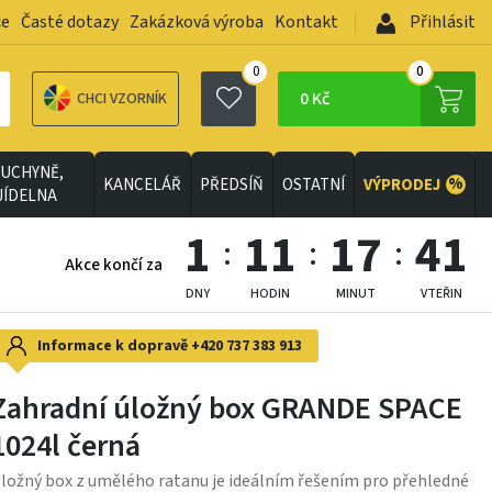
ce
Časté dotazy
Zakázková výroba
Kontakt
Přihlásit
0
0
0 Kč
CHCI VZORNÍK
UCHYNĚ,
%
KANCELÁŘ
PŘEDSÍŇ
OSTATNÍ
VÝPRODEJ
JÍDELNA
1
11
17
39
Akce končí za
DNY
HODIN
MINUT
VTEŘIN
Informace k dopravě
+420 737 383 913
Zahradní úložný box GRANDE SPACE
1024l černá
ložný box z umělého ratanu je ideálním řešením pro přehledné