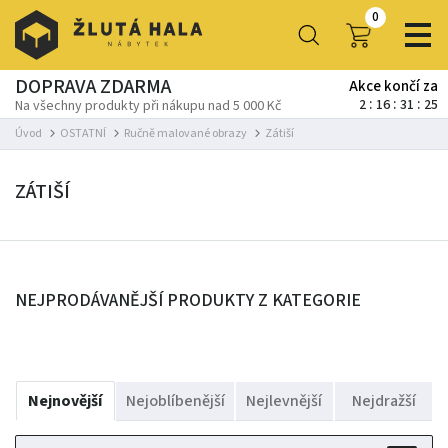
0
DOPRAVA ZDARMA
Akce končí za
2
16
31
25
Na všechny produkty při nákupu nad 5 000 Kč
Úvod
OSTATNÍ
Ručně malované obrazy
Zátiší
ZÁTIŠÍ
NEJPRODÁVANĚJŠÍ PRODUKTY Z KATEGORIE
Nejnovější
Nejoblíbenější
Nejlevnější
Nejdražší