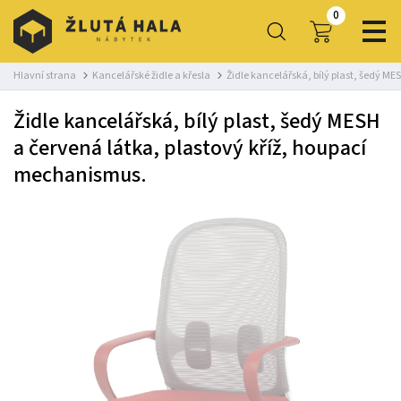
0
Hlavní strana
Kancelářské židle a křesla
Židle kancelářská, bílý plast, šedý M
Židle kancelářská, bílý plast, šedý MESH
a červená látka, plastový kříž, houpací
mechanismus.