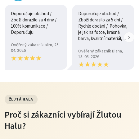
Doporučuje obchod /
Doporučuje obchod /
Zboží dorazilo za 4 dny /
Zboží dorazilo za 5 dní /
100% komunikace /
Rychlé dodání / Pohovka,
Doporučuju
je jak na fotce, krásná
barva, kvalitní materiál, a
je moc pohodlná.
Ověřený zákazník alim, 25.
04. 2026
Ověřený zákazník Diana,
★
★
★
★
★
★
★
★
★
★
13. 03. 2026
★
★
★
★
★
★
★
★
★
★
ŽLUTÁ HALA
Proč si zákazníci vybírají Žlutou
Halu?