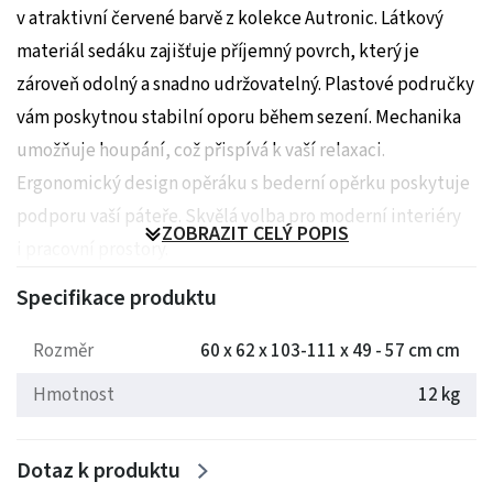
v atraktivní červené barvě z kolekce Autronic. Látkový
materiál sedáku zajišťuje příjemný povrch, který je
zároveň odolný a snadno udržovatelný. Plastové područky
vám poskytnou stabilní oporu během sezení. Mechanika
umožňuje houpání, což přispívá k vaší relaxaci.
Ergonomický design opěráku s bederní opěrku poskytuje
podporu vaší páteře. Skvělá volba pro moderní interiéry
ZOBRAZIT CELÝ POPIS
i pracovní prostory.
Specifikace produktu
Rozměry: 60 x 62 x 103-111 x 49 - 57 cm
Hmotnost: 12 kg
Rozměr
60 x 62 x 103-111 x 49 - 57 cm cm
Hmotnost
12 kg
Dotaz k produktu