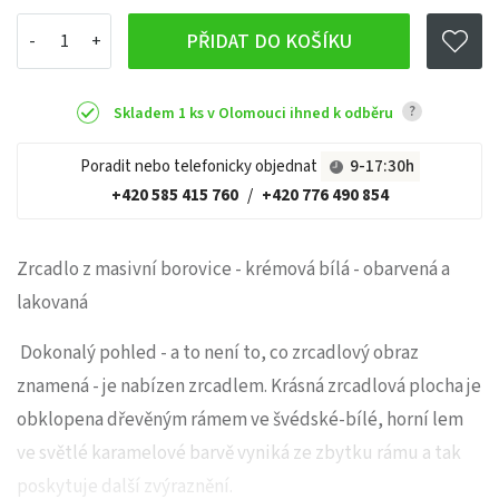
PŘIDAT DO KOŠÍKU
?
Skladem 1 ks v Olomouci ihned k odběru
Poradit nebo telefonicky objednat
9-17:30h
+420 585 415 760
/
+420 776 490 854
Zrcadlo z masivní borovice - krémová bílá - obarvená a
lakovaná
Dokonalý pohled - a to není to, co zrcadlový obraz
znamená - je nabízen zrcadlem. Krásná zrcadlová plocha je
obklopena dřevěným rámem ve švédské-bílé, horní lem
ve světlé karamelové barvě vyniká ze zbytku rámu a tak
poskytuje další zvýraznění.