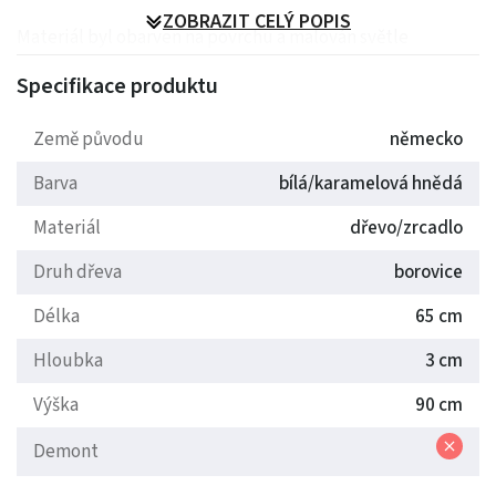
ZOBRAZIT CELÝ POPIS
Materiál byl obarven na povrchu a malován světle
krémově bílou barvou.
Specifikace produktu
Přírodní materiály, jednoduché tvary, velmi jasné barvy
Země původu
německo
vytvoří prostorné a příjemné životní prostředí.
Barva
bílá/karamelová hnědá
Materiál
dřevo/zrcadlo
Druh dřeva
borovice
Délka
65 cm
Hloubka
3 cm
Výška
90 cm
Demont