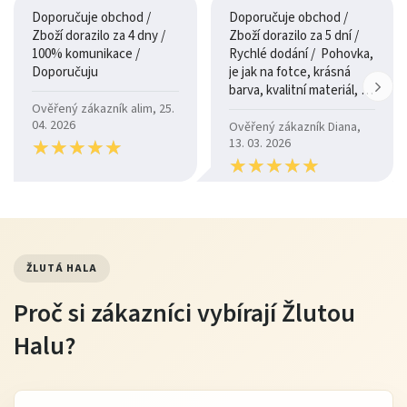
Doporučuje obchod /
Doporučuje obchod /
Zboží dorazilo za 4 dny /
Zboží dorazilo za 5 dní /
100% komunikace /
Rychlé dodání / Pohovka,
Doporučuju
je jak na fotce, krásná
barva, kvalitní materiál, a
je moc pohodlná.
Ověřený zákazník alim, 25.
04. 2026
Ověřený zákazník Diana,
★
★
★
★
★
★
★
★
★
★
13. 03. 2026
★
★
★
★
★
★
★
★
★
★
ŽLUTÁ HALA
Proč si zákazníci vybírají Žlutou
Halu?