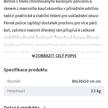
Botník s třemi chromovanými kovovými policemi a
rámem z masivního kaučukovníku v přírodním odstínu
nabízí praktické a stabilní řešení pro uskladnění obuvi.
Pevné police zajišťují dostatek prostoru pro více párů
bot, zatímco masivní dřevěný rám přispívá k celkové
stabilitě a dlouhé životnosti. Povrchová úprava dřeva je
hladká a přírodní, což podtrhuje jeho autentický vzhled a
snadnou údržbu. Kompaktní rozměry umožňují umístění
ZOBRAZIT CELÝ POPIS
do předsíní i menších prostor, kde je potřeba efektivně
využít místo. Botník kombinuje funkčnost s jednoduchým
Specifikace produktu
designem vhodným do různých interiérů.
Rozměr
80x30x50 cm cm
Rozměry: 80x30x50 cm
Hmotnost
3.5 kg
Hmotnost: 3.5 kg
Dotaz k produktu