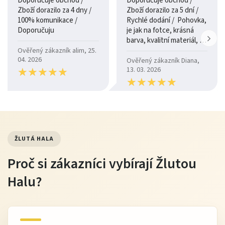
Doporučuje obchod /
Doporučuje obchod /
Zboží dorazilo za 4 dny /
Zboží dorazilo za 5 dní /
100% komunikace /
Rychlé dodání / Pohovka,
Doporučuju
je jak na fotce, krásná
barva, kvalitní materiál, a
je moc pohodlná.
Ověřený zákazník alim, 25.
04. 2026
Ověřený zákazník Diana,
★
★
★
★
★
★
★
★
★
★
13. 03. 2026
★
★
★
★
★
★
★
★
★
★
ŽLUTÁ HALA
Proč si zákazníci vybírají Žlutou
Halu?