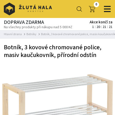
0
DOPRAVA ZDARMA
Akce končí za
1
20
21
20
Na všechny produkty při nákupu nad 5 000 Kč
Hlavní strana
Botníky
Botník, 3 kovové chromované police, masiv kaučukovník,
Botník, 3 kovové chromované police,
masiv kaučukovník, přírodní odstín