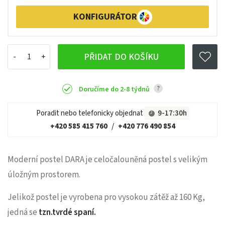
KONFIGURÁTOR
PŘIDAT DO KOŠÍKU
?
Doručíme do 2-8 týdnů
Poradit nebo telefonicky objednat
9-17:30h
+420 585 415 760
/
+420 776 490 854
Moderní postel DARA je celočalouněná postel s velikým
úložným prostorem.
Jelikož postel je vyrobena pro vysokou zátěž až 160 Kg,
jedná se
tzn.tvrdé spaní.