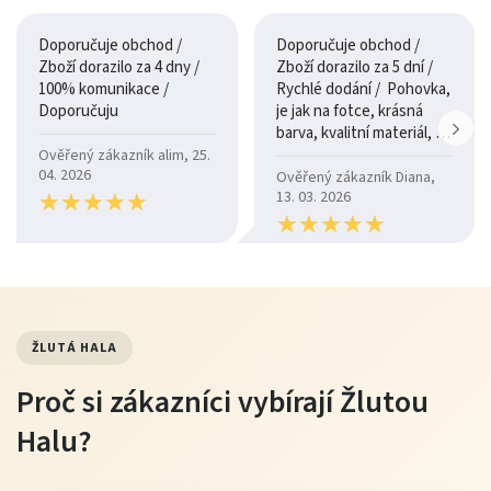
Doporučuje obchod /
Doporučuje obchod /
Zboží dorazilo za 4 dny /
Zboží dorazilo za 5 dní /
100% komunikace /
Rychlé dodání / Pohovka,
Doporučuju
je jak na fotce, krásná
barva, kvalitní materiál, a
je moc pohodlná.
Ověřený zákazník alim, 25.
04. 2026
Ověřený zákazník Diana,
★
★
★
★
★
★
★
★
★
★
13. 03. 2026
★
★
★
★
★
★
★
★
★
★
ŽLUTÁ HALA
Proč si zákazníci vybírají Žlutou
Halu?