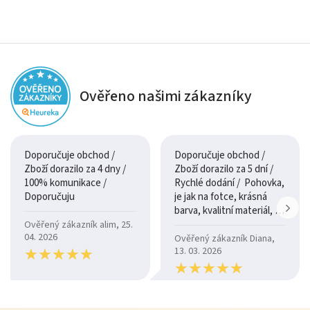
Ověřeno našimi zákazníky
Doporučuje obchod /
Doporučuje obchod /
Zboží dorazilo za 4 dny /
Zboží dorazilo za 5 dní /
100% komunikace /
Rychlé dodání / Pohovka,
Doporučuju
je jak na fotce, krásná
barva, kvalitní materiál, a
je moc pohodlná.
Ověřený zákazník alim, 25.
04. 2026
Ověřený zákazník Diana,
★
★
★
★
★
★
★
★
★
★
13. 03. 2026
★
★
★
★
★
★
★
★
★
★