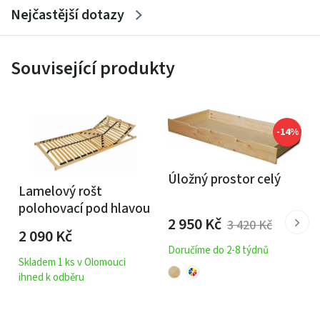
Nejčastější dotazy
Související produkty
-14%
Úložný prostor celý
Lamelový rošt
polohovací pod hlavou
2 950
Kč
3 420
Kč
2 090
Kč
Doručíme do 2-8 týdnů
Skladem 1 ks v Olomouci
ihned k odběru