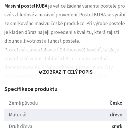
Masivní postel KUBA
je velice žádaná varianta postele pro
své vzhledové a masivní provedení. Postel KUBA se vyrábí
ze smrkového masivu české produkce. Při výrobě postele
je kladen důraz na její provedení a kvalitu, která zajistí
dlouhou životnost a tuhost postele.
Postel má samoutahovací (hřebenové) kování, takže je
postel také velmi stabilní a lehce smontovatelná i
demontovatelná. Pro povrchovou úpravu je použitý
ZOBRAZIT CELÝ POPIS
pouze ekologický, vodou ředitelný bezbarvý lak.
Nabízíme také možnost moření, které je za příplatek.
Specifikace produktu
V základní nabídce jsou rozměry pro standartní
matrace o
Země původu
Česko
velikosti 200x80, 90, 100, 110, 120 cm
. Nabízíme také
Materiál
dřevo
možnost atypu (cena na dotaz).
Základní výška bočnice
(horní hrany) je 35 cm
na výběr máme také
vyvýšený typ (v.
Druh dřeva
smrk