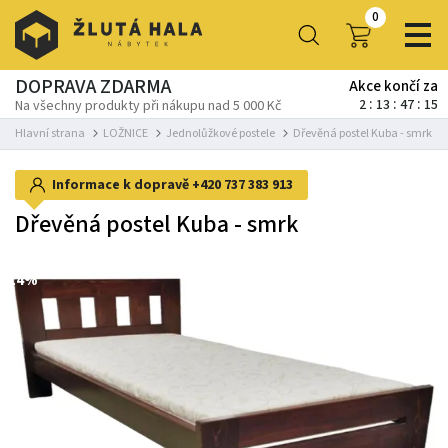
0
DOPRAVA ZDARMA
Akce končí za
2
13
47
15
Na všechny produkty při nákupu nad 5 000 Kč
Hlavní strana
LOŽNICE
Jednolůžkové postele
Dřevěná postel Kuba - smrk
Informace k dopravě
+420 737 383 913
Dřevěná postel Kuba - smrk
-14%