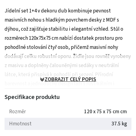
Jídelní set 1+4 v dekoru dub kombinuje pevnost
masivních nohou s hladkým povrchem desky z MDF s
dýhou, což zajišťuje stabilitu i elegantní vzhled. Stůl o
rozměrech 120x75x75 cm nabízí dostatek prostoru pro
pohodlné stolování čtyř osob, přičemž masivní nohy
dodávají celku robustní oporu. Židle jsou rovněž vyrobeny
z masivu a doplněny čalouněnými sedáky v neutrální
látce, která přispívá k pohodlí při sezení. Přírodní
ZOBRAZIT CELÝ POPIS
barevnost a jednoduchý design ladí s rustikálním i
moderním interiérem, zatímco kvalitní zpracování
Specifikace produktu
materiálů je navrženo pro dlouhou životnost. Jídelní set
neobsahuje rozkládací mechanismus, což podtrhuje jeho
Rozměr
120 x 75 x 75 cm cm
kompaktní a funkční charakter.
Hmotnost
37.5 kg