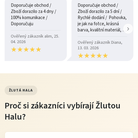
Doporučuje obchod /
Doporučuje obchod /
Zboží dorazilo za 4 dny /
Zboží dorazilo za 5 dní /
100% komunikace /
Rychlé dodání / Pohovka,
Doporučuju
je jak na fotce, krásná
barva, kvalitní materiál, a
je moc pohodlná.
Ověřený zákazník alim, 25.
04. 2026
Ověřený zákazník Diana,
★
★
★
★
★
★
★
★
★
★
13. 03. 2026
★
★
★
★
★
★
★
★
★
★
ŽLUTÁ HALA
Proč si zákazníci vybírají Žlutou
Halu?