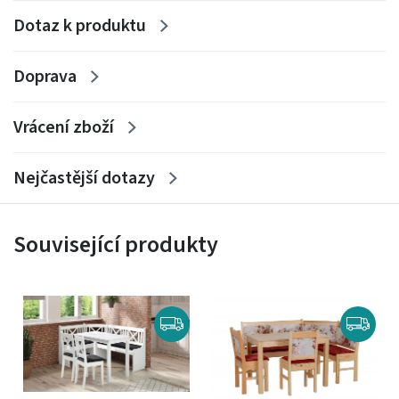
Rozměry: 120 x 75 x 75 cm
Dotaz k produktu
Hmotnost: 39 kg
Doprava
Vrácení zboží
Nejčastější dotazy
Související produkty