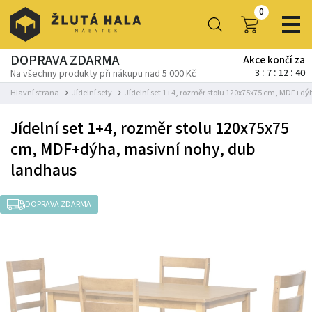
0
DOPRAVA ZDARMA
Akce končí za
3
7
12
40
Na všechny produkty při nákupu nad 5 000 Kč
Hlavní strana
Jídelní sety
Jídelní set 1+4, rozměr stolu 120x75x75 cm, MDF+d
Jídelní set 1+4, rozměr stolu 120x75x75
cm, MDF+dýha, masivní nohy, dub
landhaus
DOPRAVA ZDARMA