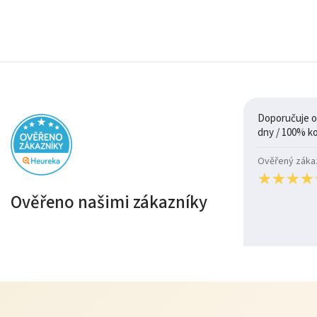
Doporučuje ob
Ověřený zákazn
★
★
★
★
★
★
★
★
Ověřeno našimi zákazníky