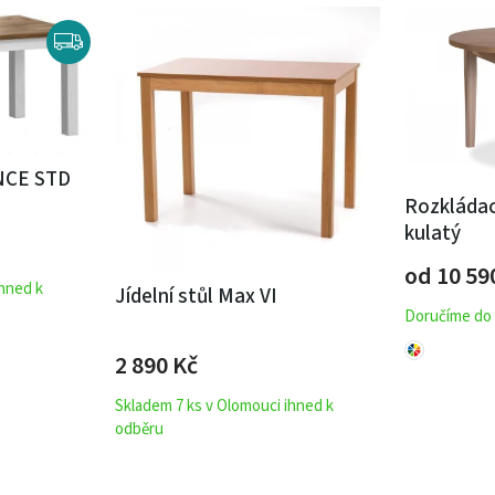
ENCE STD
Rozkládací
kulatý
od 10 5
ihned k
Jídelní stůl Max VI
Doručíme do 
2 890
Kč
Skladem 7 ks v Olomouci ihned k
odběru