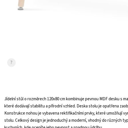
?
Jídelní stůl o rozměrech 120x80 cm kombinuje pevnou MDF desku s ma
které dodávají stabilitu a přírodní vzhled. Deska stolu je opatřena zao
Konstrukce nohou je vybavena rektifikačními prvky, které umožňují vyro
stolu. Celkový design je jednoduchý a moderní, vhodný do různých typů 
kuchyních, kde oceníte jeho pevnost a snadnou údržbu.