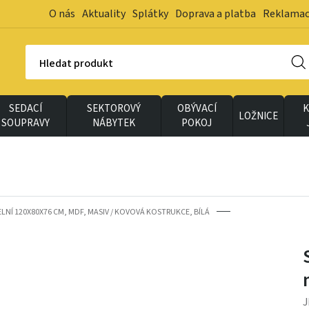
O nás
Aktuality
Splátky
Doprava a platba
Reklama
Hledat produkt
SEDACÍ
SEKTOROVÝ
OBÝVACÍ
K
LOŽNICE
SOUPRAVY
NÁBYTEK
POKOJ
ELNÍ 120X80X76 CM, MDF, MASIV / KOVOVÁ KOSTRUKCE, BÍLÁ
J