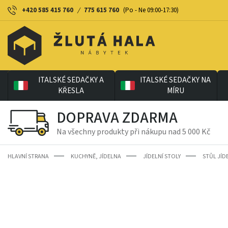
+420 585 415 760
/
775 615 760
(Po - Ne 09:00-17:30)
ITALSKÉ SEDAČKY A
ITALSKÉ SEDAČKY NA
KŘESLA
MÍRU
DOPRAVA ZDARMA
Na všechny produkty při nákupu nad 5 000 Kč
HLAVNÍ STRANA
KUCHYNĚ, JÍDELNA
JÍDELNÍ STOLY
STŮL JÍD