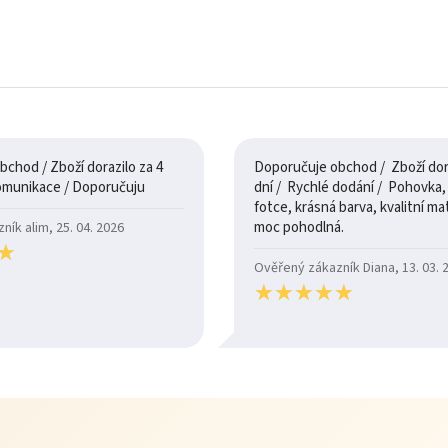
chod / Zboží dorazilo za 4
Doporučuje obchod / Zboží dora
dny / 100% komunikace / Doporučuju
dní / Rychlé dodání / Pohovka, je jak na
fotce, krásná barva, kvalitní mate
moc pohodlná.
ík alim, 25. 04. 2026
★
★
Ověřený zákazník Diana, 13. 03. 
★
★
★
★
★
★
★
★
★
★