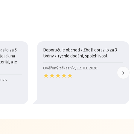
zilo za 5
Doporučuje obchod / Zboží dorazilo za 3
týdny / rychlé dodání, spolehlivost
riál, a je
Ověřený zákazník, 12. 03. 2026
★
★
★
★
★
★
★
★
★
★
2026