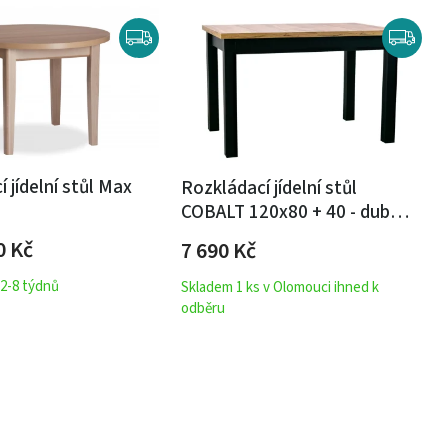
 jídelní stůl Max
Rozkládací jídelní stůl
COBALT 120x80 + 40 - dub
wotan / černá
90
Kč
7 690
Kč
2-8 týdnů
Skladem 1 ks v Olomouci ihned k
odběru