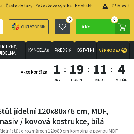
ce
Časté dotazy
Zakázková výroba
Kontakt
Přihlásit
0
0
0 Kč
CHCI VZORNÍK
UCHYNĚ,
%
KANCELÁŘ
PŘEDSÍŇ
OSTATNÍ
VÝPRODEJ
JÍDELNA
1
19
11
3
Akce končí za
DNY
HODIN
MINUT
VTEŘIN
Stůl jídelní 120x80x76 cm, MDF,
masiv / kovová kostrukce, bílá
ídelní stůl o rozměrech 120x80 cm kombinuje pevnou MDF