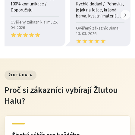
100% komunikace /
Rychlé dodání / Pohovka,
Doporučuju
je jak na fotce, krásná
barva, kvalitní materiál, a
je moc pohodlná.
Ověřený zákazník alim, 25.
04. 2026
Ověřený zákazník Diana,
★
★
★
★
★
★
★
★
★
★
13. 03. 2026
★
★
★
★
★
★
★
★
★
★
ŽLUTÁ HALA
Proč si zákazníci vybírají Žlutou
Halu?