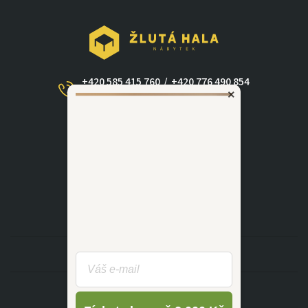
+420 585 415 760
/
+420 776 490 854
×
(Po - Ne 09:00-17:30)
dotazy@zlutahala.cz
KATEGORIE
INFORMACE