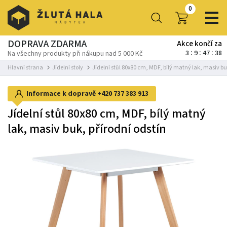
0
DOPRAVA ZDARMA
Akce končí za
3
9
47
37
Na všechny produkty při nákupu nad 5 000 Kč
Hlavní strana
Jídelní stoly
Jídelní stůl 80x80 cm, MDF, bílý matný lak, masiv bu
Informace k dopravě
+420 737 383 913
Jídelní stůl 80x80 cm, MDF, bílý matný
lak, masiv buk, přírodní odstín