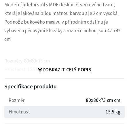
Moderní jídelní stůl s MDF deskou čtvercového tvaru,
která je lakována bílou matnou barvou a je 2 cm vysoká.
Podnož z bukového masivu v přírodním odstínu je
vybavena pěnovými kluzáky a rozteče nohou jsou 42 a 42
cm.
Rozměry: 80x80x75 cm
Hmotnost: 15.5 kg
ZOBRAZIT CELÝ POPIS
Specifikace produktu
Rozměr
80x80x75 cm cm
Hmotnost
15.5 kg