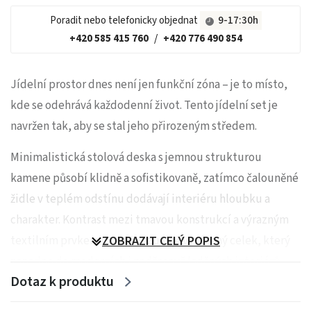
Poradit nebo telefonicky objednat
9-17:30h
+420 585 415 760
/
+420 776 490 854
Jídelní prostor dnes není jen funkční zóna – je to místo,
kde se odehrává každodenní život. Tento jídelní set je
navržen tak, aby se stal jeho přirozeným středem.
Minimalistická stolová deska s jemnou strukturou
kamene působí klidně a sofistikovaně, zatímco čalouněné
židle v teplém odstínu dodávají interiéru hloubku a
charakter. Kontrast mezi tmavou konstrukcí a výrazným
textilním prvkem vytváří vizuálně vyvážený celek, který
ZOBRAZIT CELÝ POPIS
zapadne do moderních i nadčasově laděných interiérů.
Dotaz k produktu
Ergonomicky tvarované židle zajišťují komfort i při delším