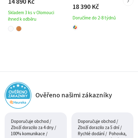
14 890
Kč
Materiál: Kov
18 390
Kč
Skladem 3 ks v Olomouci
Doručíme do 2-8 týdnů
ihned k odběru
Ověřeno našimi zákazníky
Doporučuje obchod /
Doporučuje obchod /
Zboží dorazilo za 4 dny /
Zboží dorazilo za 5 dní /
100% komunikace /
Rychlé dodání / Pohovka,