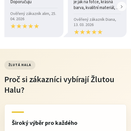
Doporučuju
je jak na fotce, krásná
barva, kvalitní materiál, a
je moc pohodlná.
Ověřený zákazník alim, 25.
04. 2026
Ověřený zákazník Diana,
★
★
★
★
★
★
★
★
★
★
13. 03. 2026
★
★
★
★
★
★
★
★
★
★
ŽLUTÁ HALA
Proč si zákazníci vybírají Žlutou
Halu?
Široký výběr pro každého