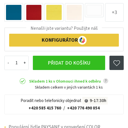
+3
Nenašli jste variantu? Použijte náš
KONFIGURÁTOR
PŘIDAT DO KOŠÍKU
?
Skladem 1 ks v Olomouci ihned k odběru
Skladem celkem v jiných variantách
1 ks
Poradit nebo telefonicky objednat
9-17:30h
+420 585 415 760
/
+420 776 490 854
Populární židle PAYSANE v provedení COLOR