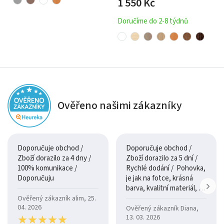
1 550
Kč
Doručíme do 2-8 týdnů
Ověřeno našimi zákazníky
Doporučuje obchod /
Doporučuje obchod /
Zboží dorazilo za 4 dny /
Zboží dorazilo za 5 dní /
100% komunikace /
Rychlé dodání / Pohovka,
Doporučuju
je jak na fotce, krásná
barva, kvalitní materiál, a
je moc pohodlná.
Ověřený zákazník alim, 25.
04. 2026
Ověřený zákazník Diana,
★
★
★
★
★
★
★
★
★
★
13. 03. 2026