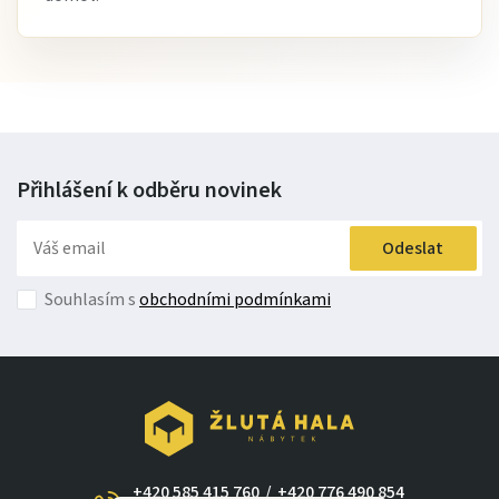
Přihlášení k odběru
novinek
Odeslat
Souhlasím s
obchodními podmínkami
+420 585 415 760
/
+420 776 490 854