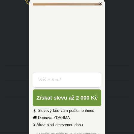
×
(Po - Ne 09:00-17:30)
dotazy@zlutahala.cz
KATEGORIE
INFORMACE
Získat slevu až 2 000 Kč
☀️ Slevový kód vám pošleme ihned
🚚 Doprava ZDARMA
⏳ Akce platí omezenou dobu