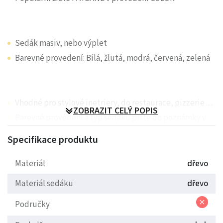
Sedák masiv, nebo výplet
Barevné provedení: Bílá, žlutá, modrá, červená, zelená
Vhodné pro stylové inetriery, do restaurace, pizzerie .....
ZOBRAZIT CELÝ POPIS
Barevné provedení a typ sedáku pište do poznámky v
objednávce
Specifikace produktu
Materiál
dřevo
Materiál sedáku
dřevo
Područky