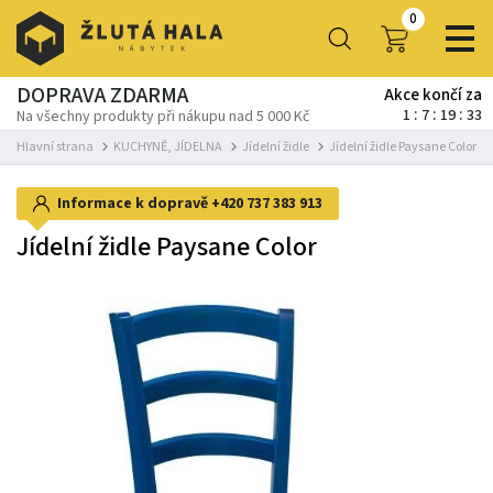
0
DOPRAVA ZDARMA
Akce končí za
1
7
19
32
Na všechny produkty při nákupu nad 5 000 Kč
Hlavní strana
KUCHYNĚ, JÍDELNA
Jídelní židle
Jídelní židle Paysane Color
Informace k dopravě
+420 737 383 913
Jídelní židle Paysane Color