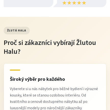
★
★
★
★
★
★
★
★
★
★
ŽLUTÁ HALA
Proč si zákazníci vybírají Žlutou
Halu?
Široký výběr pro každého
Vyberete si u nás nábytek pro běžné bydlení i výrazné
kousky, které se stanou ozdobou interiéru. Od
kvalitního a cenově dostupného nábytku až po
luxusnější modely pro náročnější zákazníky.