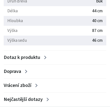
Druh dřeva
buk
Délka
44 cm
Hloubka
40 cm
Výška
87 cm
Výška sedu
46 cm
Dotaz k produktu
Doprava
Vrácení zboží
Nejčastější dotazy