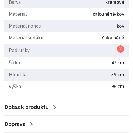
Barva
krémová
Materiál
čalouněné/kov
Materiál nohou
kov
Materiál sedáku
čalouněné
Područky
Šířka
47 cm
Hloubka
59 cm
Výška
96 cm
Dotaz k produktu
Doprava