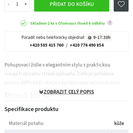
PŘIDAT DO KOŠÍKU
?
Skladem 2 ks v Olomouci ihned k odběru
Poradit nebo telefonicky objednat
9-17:30h
+420 585 415 760
/
+420 776 490 854
Pohupovací židle v elegantním stylu s praktickou
rukojetí na zadní straně opěradla. Židle je potažena
pravou 100% kůží, rám je z kartáčované nerezové oceli.
ZOBRAZIT CELÝ POPIS
Pravá kůže
Specifikace produktu
Materiál potahu
kůže