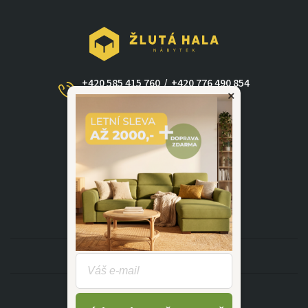
+420 585 415 760
/
+420 776 490 854
×
(Po - Ne 09:00-17:30)
dotazy@zlutahala.cz
KATEGORIE
INFORMACE