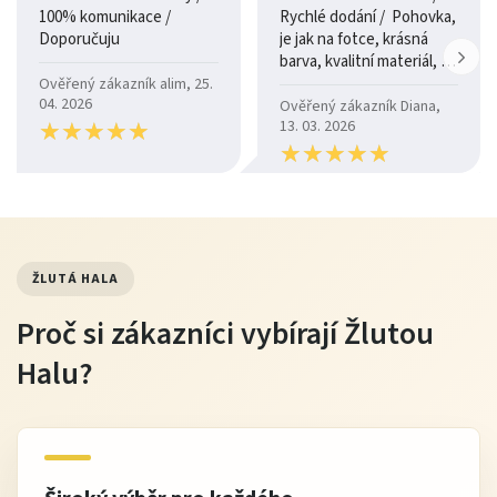
100% komunikace /
Rychlé dodání / Pohovka,
Doporučuju
je jak na fotce, krásná
barva, kvalitní materiál, a
je moc pohodlná.
Ověřený zákazník alim, 25.
04. 2026
Ověřený zákazník Diana,
★
★
★
★
★
★
★
★
★
★
13. 03. 2026
★
★
★
★
★
★
★
★
★
★
ŽLUTÁ HALA
Proč si zákazníci vybírají Žlutou
Halu?