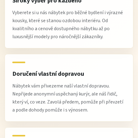
Široký výběr pro každého
Vyberete si u nás nábytek pro běžné bydlení i výrazné
kousky, které se stanou ozdobou interiéru. Od
kvalitního a cenově dostupného nábytku až po
luxusnější modely pro náročnější zákazníky.
Doručení vlastní dopravou
Nábytek vám přivezeme naší vlastní dopravou.
Nepřijede anonymní uspěchaný kurýr, ale náš řidič,
který ví, co veze. Zavolá předem, pomůže při převzetí
a podle dohody pomůže i s výnosem.