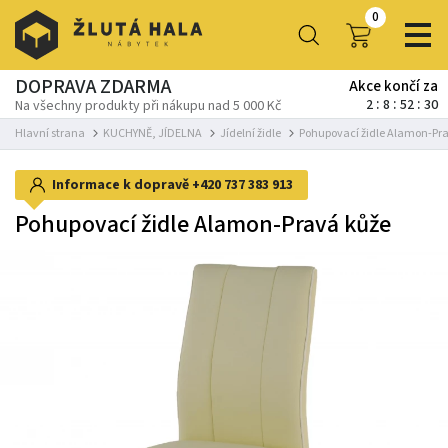
0
DOPRAVA ZDARMA
Akce končí za
2
8
52
29
Na všechny produkty při nákupu nad 5 000 Kč
Hlavní strana
KUCHYNĚ, JÍDELNA
Jídelní židle
Pohupovací židle Alamon-Pr
Informace k dopravě
+420 737 383 913
Pohupovací židle Alamon-Pravá kůže
-19%