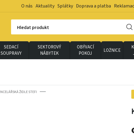
O nás
Aktuality
Splátky
Doprava a platba
Reklama
Hledat produkt
SEDACÍ
SEKTOROVÝ
OBÝVACÍ
K
LOŽNICE
SOUPRAVY
NÁBYTEK
POKOJ
NCELÁŘSKÁ ŽIDLE STEFI