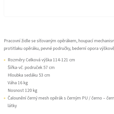
Pracovní židle se síťovaným opěrákem, houpací mechanism
protitlaku opěráku, pevné područky, bederní opora výškov
Rozměry Celková výška 114-121 cm
Šířka-vč. područek 57 cm
Hloubka sedáku 53 cm
Váha 16 kg
Nosnost 120 kg
Čalounění černý mesh opěrák s černým PU / černo – čer
látky