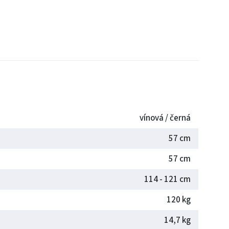
vínová / černá
57 cm
57 cm
114 - 121 cm
120 kg
14,7 kg