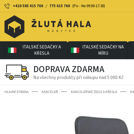
+420 585 415 760
/
775 615 760
(Po - Ne 09:00-17:30)
ITALSKÉ SEDAČKY A
ITALSKÉ SEDAČKY NA
KŘESLA
MÍRU
DOPRAVA ZDARMA
Na všechny produkty při nákupu nad 5 000 Kč
HLAVNÍ STRANA
KANCELÁŘ
KANCELÁŘSKÉ ŽIDLE A KŘESLA
KA