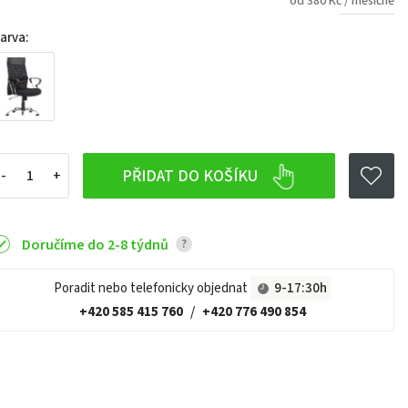
od 380 Kč / měsíčně
arva:
PŘIDAT DO KOŠÍKU
Doručíme do 2-8 týdnů
?
Poradit nebo telefonicky objednat
9-17:30h
+420 585 415 760
/
+420 776 490 854