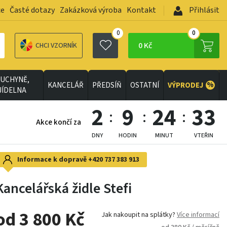
ce
Časté dotazy
Zakázková výroba
Kontakt
Přihlásit
0
0
0 Kč
CHCI VZORNÍK
UCHYNĚ,
%
KANCELÁŘ
PŘEDSÍŇ
OSTATNÍ
VÝPRODEJ
JÍDELNA
2
9
24
32
Akce končí za
DNY
HODIN
MINUT
VTEŘIN
Informace k dopravě
+420 737 383 913
Kancelářská židle Stefi
od 3 800 Kč
Jak nakoupit na splátky?
Více informací