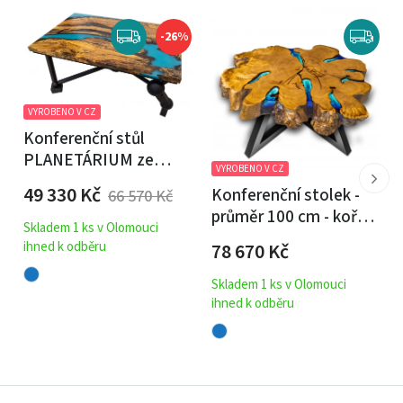
Originální deska ve tvaru trojúhelníku
-26%
Multifunkční využití v jakékoliv místnosti
VYROBENO V CZ
Kvalitní materiály: bílá MDF deska a nohy z masivního
Konferenční stůl
dřeva
PLANETÁRIUM ze
VYROBENO V CZ
špaltovaného buku a
Kompaktní velikost ideální i do menších bytů
49 330
Kč
Konferenční stolek -
66 570
Kč
fluorescenční
průměr 100 cm - kořen
epoxidové pryskyřice
Stabilní a pevná konstrukce
Skladem 1 ks v Olomouci
akátu / epoxidová
96x59
78 670
Kč
ihned k odběru
pryskyřice
Skladem 1 ks v Olomouci
ihned k odběru