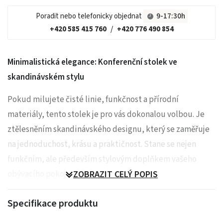
Poradit nebo telefonicky objednat
9-17:30h
+420 585 415 760
/
+420 776 490 854
Minimalistická elegance: Konferenční stolek ve
skandinávském stylu
Pokud milujete čisté linie, funkčnost a přírodní
materiály, tento stolek je pro vás dokonalou volbou. Je
ztělesněním skandinávského designu, který se zaměřuje
na jednoduchost, krásu a praktičnost. Stane se nejen
funkčním, ale především stylovým doplňkem vašeho
obývacího pokoje, ložnice či pracovny.
ZOBRAZIT CELÝ POPIS
Jedinečný design a všestranné využití
Specifikace produktu
Hlavním poznávacím znakem tohoto stolku je jeho
deska