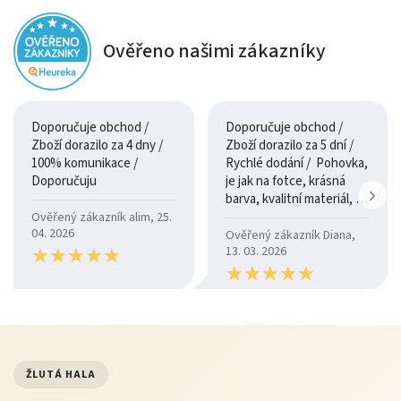
Ověřeno našimi zákazníky
Doporučuje obchod /
Doporučuje obchod /
Zboží dorazilo za 4 dny /
Zboží dorazilo za 5 dní /
100% komunikace /
Rychlé dodání / Pohovka,
Doporučuju
je jak na fotce, krásná
barva, kvalitní materiál, a
je moc pohodlná.
Ověřený zákazník alim, 25.
04. 2026
Ověřený zákazník Diana,
★
★
★
★
★
★
★
★
★
★
13. 03. 2026
★
★
★
★
★
★
★
★
★
★
ŽLUTÁ HALA