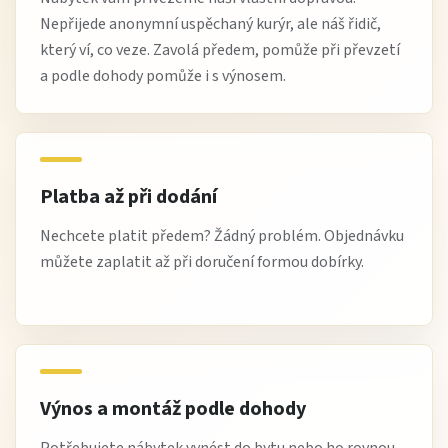
Nepřijede anonymní uspěchaný kurýr, ale náš řidič,
který ví, co veze. Zavolá předem, pomůže při převzetí
a podle dohody pomůže i s výnosem.
Platba až při dodání
Nechcete platit předem? Žádný problém. Objednávku
můžete zaplatit až při doručení formou dobírky.
Výnos a montáž podle dohody
Potřebujete nábytek vynést do bytu nebo ho rovnou