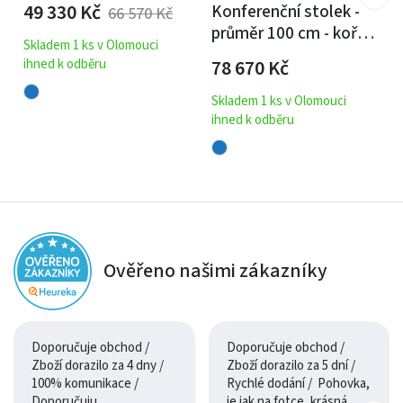
49 330
Kč
Konferenční stolek -
66 570
Kč
fluorescenční
průměr 100 cm - kořen
epoxidové pryskyřice
Skladem 1 ks v Olomouci
akátu / epoxidová
96x59
78 670
Kč
ihned k odběru
pryskyřice
Skladem 1 ks v Olomouci
ihned k odběru
Ověřeno našimi zákazníky
Doporučuje obchod /
Doporučuje obchod /
Zboží dorazilo za 4 dny /
Zboží dorazilo za 5 dní /
100% komunikace /
Rychlé dodání / Pohovka,
Doporučuju
je jak na fotce, krásná