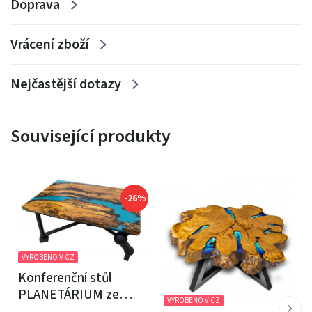
Doprava
Vrácení zboží
Nejčastější dotazy
Související produkty
-26%
VYROBENO V CZ
Konferenční stůl
PLANETÁRIUM ze
VYROBENO V CZ
špaltovaného buku a