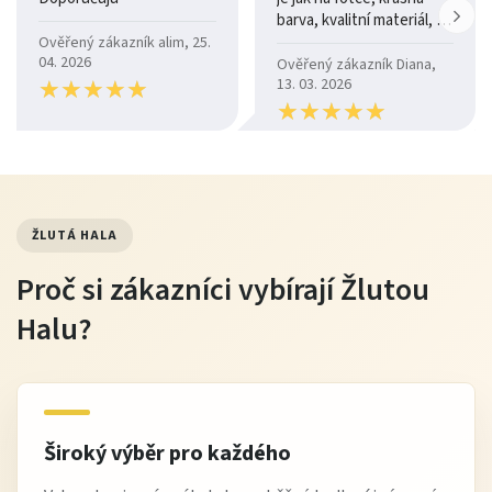
barva, kvalitní materiál, a
je moc pohodlná.
Ověřený zákazník alim, 25.
04. 2026
Ověřený zákazník Diana,
★
★
★
★
★
★
★
★
★
★
13. 03. 2026
★
★
★
★
★
★
★
★
★
★
ŽLUTÁ HALA
Proč si zákazníci vybírají Žlutou
Halu?
Široký výběr pro každého