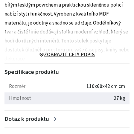
bílým lesklým povrchem a praktickou skleněnou policí
nabízí styl i funkčnost. Vyroben z kvalitního MDF
materiálu, je odolný a snadno se udržuje. Obdélníkový
tvar a čisté linie dodávají stolku moderní vzhled, který se
hodí do různých interiérů. Tento stolek poskytuje
dostatek úložného prostoru pro vaše časopisy, knihy nebo
ZOBRAZIT CELÝ POPIS
dekorace.
Specifikace produktu
Rozměry: 110x60x42 cm
Hmotnost: 30.5 kg
Rozměr
110x60x42 cm cm
Hmotnost
27 kg
Dotaz k produktu