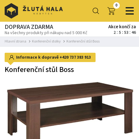
0
DOPRAVA ZDARMA
Akce končí za
2
5
53
45
Na všechny produkty při nákupu nad 5 000 Kč
Hlavní strana
Konferenční stolky
Konferenční stůl Boss
Informace k dopravě
+420 737 383 913
Konferenční stůl Boss