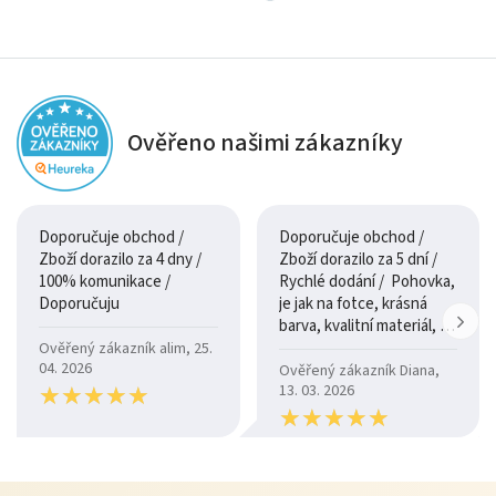
Ověřeno našimi zákazníky
Doporučuje obchod /
Doporučuje obchod /
Zboží dorazilo za 4 dny /
Zboží dorazilo za 5 dní /
100% komunikace /
Rychlé dodání / Pohovka,
Doporučuju
je jak na fotce, krásná
barva, kvalitní materiál, a
je moc pohodlná.
Ověřený zákazník alim, 25.
04. 2026
Ověřený zákazník Diana,
★
★
★
★
★
★
★
★
★
★
13. 03. 2026
★
★
★
★
★
★
★
★
★
★