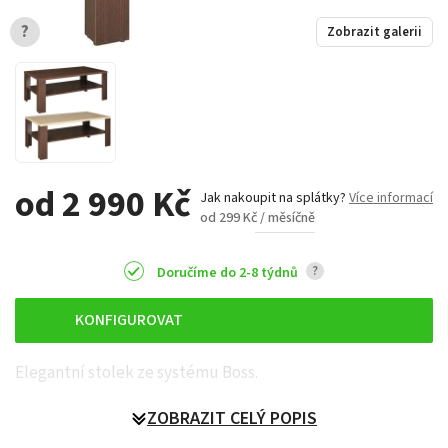
?
Zobrazit galerii
od 2 990 Kč
Jak nakoupit na splátky?
Více informací
od 299 Kč / měsíčně
?
Doručíme do 2-8 týdnů
KONFIGUROVAT
Elegantní stolek ze systému Boss.
ZOBRAZIT CELÝ POPIS