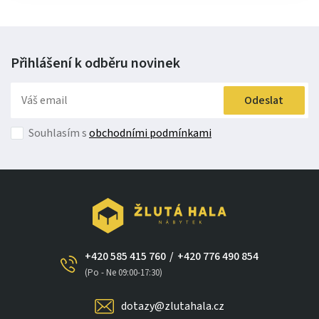
Přihlášení k odběru
novinek
Odeslat
Souhlasím s
obchodními podmínkami
+420 585 415 760
/
+420 776 490 854
(Po - Ne 09:00-17:30)
dotazy@zlutahala.cz