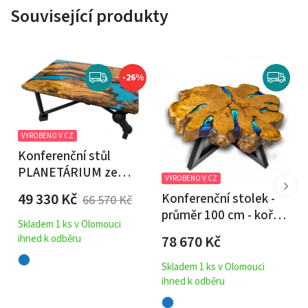
Související produkty
-26%
VYROBENO V CZ
Konferenční stůl
PLANETÁRIUM ze
VYROBENO V CZ
špaltovaného buku a
49 330
Kč
Konferenční stolek -
66 570
Kč
fluorescenční
průměr 100 cm - kořen
epoxidové pryskyřice
Skladem 1 ks v Olomouci
akátu / epoxidová
96x59
78 670
Kč
ihned k odběru
pryskyřice
Skladem 1 ks v Olomouci
ihned k odběru