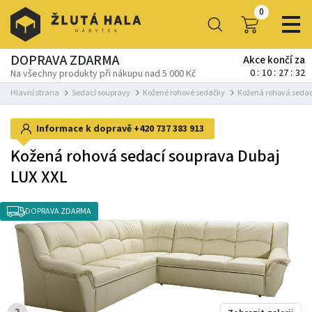
0
DOPRAVA ZDARMA
Akce končí za
0
10
27
32
Na všechny produkty při nákupu nad 5 000 Kč
Hlavní strana
Sedací soupravy
Kožené rohové sedačky
Kožená rohová sedac
Informace k dopravě
+420 737 383 913
Kožená rohová sedací souprava Dubaj
LUX XXL
DOPRAVA ZDARMA