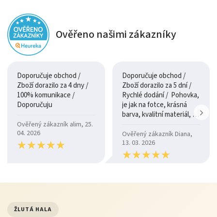
Ověřeno našimi zákazníky
Doporučuje obchod /
Doporučuje obchod /
Zboží dorazilo za 4 dny /
Zboží dorazilo za 5 dní /
100% komunikace /
Rychlé dodání / Pohovka,
Doporučuju
je jak na fotce, krásná
barva, kvalitní materiál, a
je moc pohodlná.
Ověřený zákazník alim, 25.
04. 2026
Ověřený zákazník Diana,
★
★
★
★
★
★
★
★
★
★
13. 03. 2026
★
★
★
★
★
★
★
★
★
★
ŽLUTÁ HALA