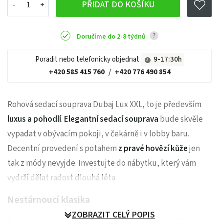
PŘIDAT DO KOŠÍKU
?
Doručíme do 2-8 týdnů
Poradit nebo telefonicky objednat
9-17:30h
+420 585 415 760
/
+420 776 490 854
Rohová sedací souprava Dubaj Lux XXL, to je především
luxus a pohodlí
.
Elegantní sedací souprava
bude skvěle
vypadat v obývacím pokoji, v čekárně i v lobby baru.
Decentní provedení s potahem
z pravé hovězí kůže
jen
tak z módy nevyjde. Investujte do nábytku, který vám
vydrží dělat radost dlouhá léta.
Nestárnoucí klasika
ZOBRAZIT CELÝ POPIS