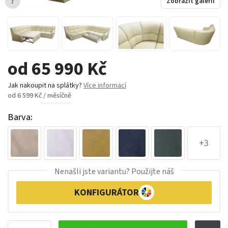
?
Zobrazit galerii
od 65 990 Kč
Jak nakoupit na splátky?
Více informací
od 6 599 Kč / měsíčně
Barva:
+3
Nenašli jste variantu? Použijte náš
KONFIGURÁTOR