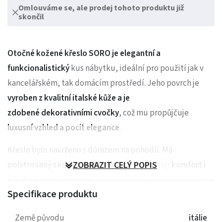
Omlouváme se, ale prodej tohoto produktu již
skončil
Otočné kožené křeslo SORO
je elegantní a
funkcionalistický
kus nábytku, ideální pro použití jak v
kancelářském, tak domácím prostředí. Jeho povrch je
vyroben z kvalitní italské kůže a je
zdobené dekorativními cvočky
, což mu propůjčuje
luxusní vzhled a pocit elegance
.
Křeslo bylo navrženo s důrazem na pohodlí. Má
polstrovaný sedák a opěradlo
ZOBRAZIT CELÝ POPIS
, které zajišťují
komfort i
při dlouhodobém sezení
. Polstrované područky dále
Specifikace produktu
přidávají k celkovému komfortu křesla.
Otočný mechanismus
umožňuje křeslu plynulé otáčení o
Země původu
itálie