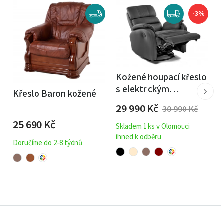
-3%
Kožené houpací křeslo
s elektrickým
Křeslo Baron kožené
polohováním
29 990
Kč
30 990
Kč
ELEGANT 1
25 690
Kč
Skladem 1 ks v Olomouci
ihned k odběru
Doručíme do 2-8 týdnů