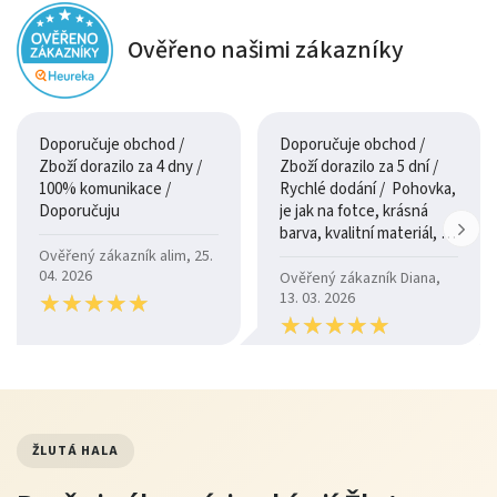
Ověřeno našimi zákazníky
Doporučuje obchod /
Doporučuje obchod /
Zboží dorazilo za 4 dny /
Zboží dorazilo za 5 dní /
100% komunikace /
Rychlé dodání / Pohovka,
Doporučuju
je jak na fotce, krásná
barva, kvalitní materiál, a
je moc pohodlná.
Ověřený zákazník alim, 25.
04. 2026
Ověřený zákazník Diana,
★
★
★
★
★
★
★
★
★
★
13. 03. 2026
★
★
★
★
★
★
★
★
★
★
ŽLUTÁ HALA