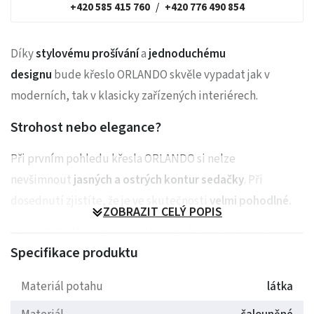
+420 585 415 760
/
+420 776 490 854
Díky
stylovému prošívání
a
jednoduchému
designu
bude křeslo ORLANDO skvěle vypadat jak v
moderních, tak v klasicky zařízených interiérech.
Strohost nebo elegance?
Při prvním pohledu křesla ORLANDO si nelze
nevšimnout
jasných a ostrých kontur sedačky
. Při
dosednutí zjistíte, že je ve skutečnosti
velmi pohodlné.
ZOBRAZIT CELÝ POPIS
Křeslo ORLANDO bude skvěle vypadat v obývacím pokoji,
Specifikace produktu
ale právě díky nekomplikovanému a nadčasovému
vzhledu ji klidně můžete umístit i do své kanceláře či do
Materiál potahu
látka
jednacího salonku.