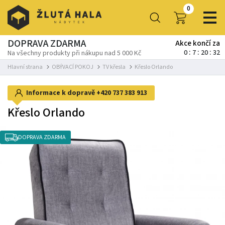
0
DOPRAVA ZDARMA
Akce končí za
0
7
20
32
Na všechny produkty při nákupu nad 5 000 Kč
Hlavní strana
OBÝVACÍ POKOJ
TV křesla
Křeslo Orlando
Informace k dopravě
+420 737 383 913
Křeslo Orlando
DOPRAVA ZDARMA