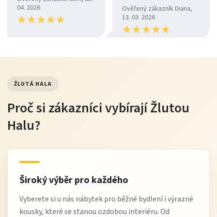
04. 2026
Ověřený zákazník Diana,
★
★
★
★
★
★
★
★
★
★
13. 03. 2026
★
★
★
★
★
★
★
★
★
★
ŽLUTÁ HALA
Proč si zákazníci vybírají Žlutou
Halu?
Široký výběr pro každého
Vyberete si u nás nábytek pro běžné bydlení i výrazné
kousky, které se stanou ozdobou interiéru. Od