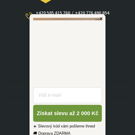
+420 585 415 760
/
+420 776 490 854
×
(Po - Ne 09:00-17:30)
dotazy@zlutahala.cz
KATEGORIE
INFORMACE
Získat slevu až 2 000 Kč
☀️ Slevový kód vám pošleme ihned
🚚 Doprava ZDARMA