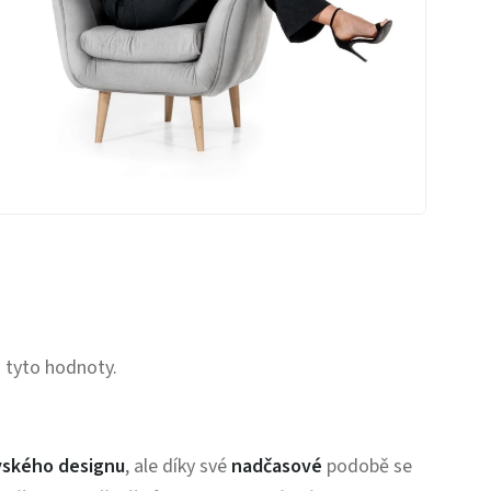
 tyto hodnoty.
vského designu
, ale
díky své
nadčasové
podobě se