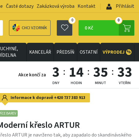
ce
Časté dotazy
Zakázková výroba
Kontakt
Přihlásit
0
0
0 Kč
CHCI VZORNÍK
UCHYNĚ,
%
KANCELÁŘ
PŘEDSÍŇ
OSTATNÍ
VÝPRODEJ
JÍDELNA
3
14
35
30
Akce končí za
DNY
HODIN
MINUT
VTEŘIN
Informace k dopravě
+420 737 383 913
VÍCE BAREV
Moderní křeslo ARTUR
řeslo ARTUR je navrženo tak, aby zapadalo do skandinávského