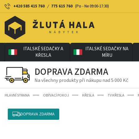
+420 585 415 760
/
775 615 760
(Po - Ne 09:00-17:30)
ITALSKÉ SEDAČKY A
ITALSKÉ SEDAČKY NA
KŘESLA
MÍRU
DOPRAVA ZDARMA
Na všechny produkty při nákupu nad 5 000 Kč
HLAVNÍ STRANA
OBÝVACÍ POKOJ
KŘESLA
TV KŘESLA
DOPRAVA ZDARMA