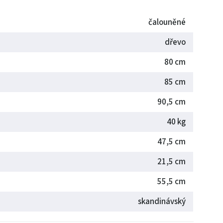
čalouněné
dřevo
80 cm
85 cm
90,5 cm
40 kg
47,5 cm
21,5 cm
55,5 cm
skandinávský