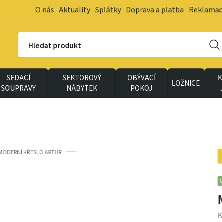
O nás
Aktuality
Splátky
Doprava a platba
Reklama
Hledat produkt
SEDACÍ
SEKTOROVÝ
OBÝVACÍ
K
LOŽNICE
SOUPRAVY
NÁBYTEK
POKOJ
MODERNÍ KŘESLO ARTUR
K