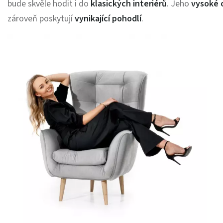
bude skvěle hodit i do
klasických interiérů
. Jeho
vysoké 
zároveň poskytují
vynikající pohodlí
.