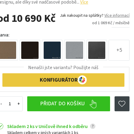
esignu, ale díky své nadčasové podobě...
Více
od 10 690 Kč
Jak nakoupit na splátky?
Více informací
od 1 069 Kč / měsíčně
arva:
+5
Nenašli jste variantu? Použijte náš
KONFIGURÁTOR
PŘIDAT DO KOŠÍKU
Skladem 2 ks v Uničově ihned k odběru
?
Skladem celkem v jiných variantách
1 ks