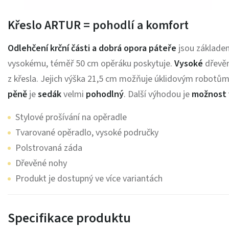
Křeslo ARTUR = pohodlí a komfort
Odlehčení krční části a dobrá opora páteře
jsou základe
vysokému, téměř 50 cm opěráku poskytuje.
Vysoké
dřevě
z křesla. Jejich výška 21,5 cm možňuje úklidovým robot
pěně
je
sedák
velmi
pohodlný
.
Další výhodou je
možnost 
Stylové prošívání na opěradle
Tvarované opěradlo, vysoké područky
Polstrovaná záda
Dřevěné nohy
Produkt je dostupný ve více variantách
Specifikace produktu