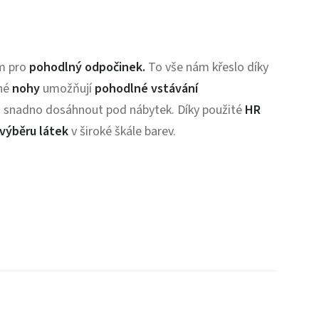
m pro
pohodlný odpočinek.
To vše nám křeslo díky
né
nohy
umožňují
pohodlné vstávání
ům snadno dosáhnout pod nábytek.
Díky použité
HR
výběru látek
v široké škále barev.