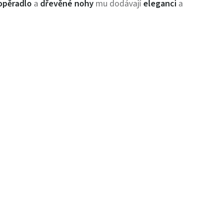
opěradlo
a
dřevěné nohy
mu dodávají
eleganci
a