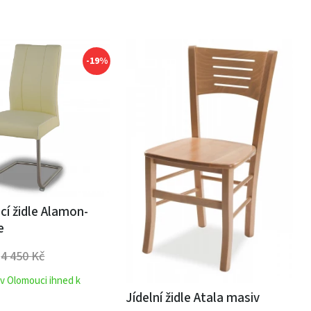
-19%
í židle Alamon-
e
4 450
Kč
 v Olomouci ihned k
Jídelní židle Atala masiv