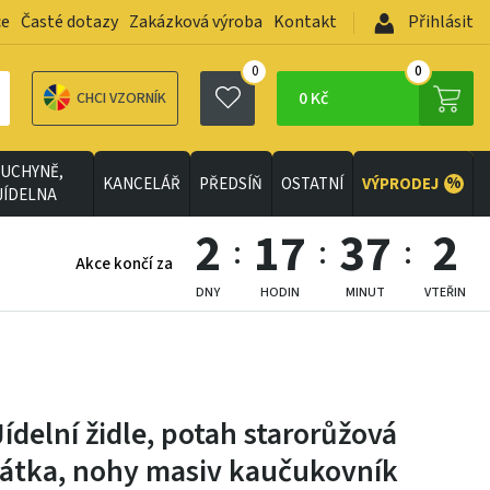
ce
Časté dotazy
Zakázková výroba
Kontakt
Přihlásit
0
0
0 Kč
CHCI VZORNÍK
UCHYNĚ,
%
KANCELÁŘ
PŘEDSÍŇ
OSTATNÍ
VÝPRODEJ
JÍDELNA
2
17
37
1
Akce končí za
DNY
HODIN
MINUT
VTEŘIN
Jídelní židle, potah starorůžová
látka, nohy masiv kaučukovník