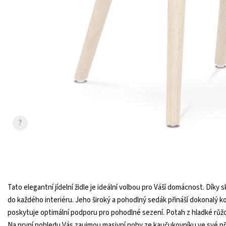
?
Tato elegantní jídelní židle je ideální volbou pro Váší domácnost. Dí
do každého interiéru. Jeho široký a pohodlný sedák přináší dokonalý k
poskytuje optimální podporu pro pohodlné sezení. Potah z hladké růž
Na první pohledu Vás zaujmou masivní nohy ze kaučukovníku ve své př