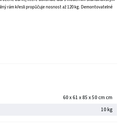
evěný rám křesli propůčuje nosnost až 120 kg. Demontovatelné
60 x 61 x 85 x 50 cm cm
10 kg