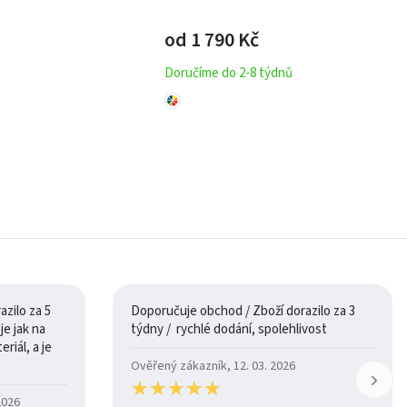
od 1 790
Kč
Doručíme do 2-8 týdnů
zilo za 5
Doporučuje obchod / Zboží dorazilo za 3
týdny / rychlé dodání, spolehlivost
riál, a je
Ověřený zákazník, 12. 03. 2026
★
★
★
★
★
★
★
★
★
★
2026