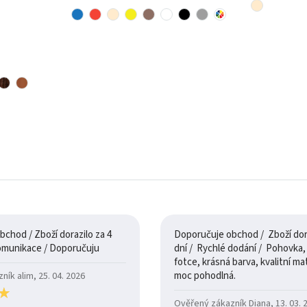
chod / Zboží dorazilo za 4
Doporučuje obchod / Zboží dora
dny / 100% komunikace / Doporučuju
dní / Rychlé dodání / Pohovka, je jak na
fotce, krásná barva, kvalitní mate
moc pohodlná.
ík alim, 25. 04. 2026
★
★
Ověřený zákazník Diana, 13. 03. 