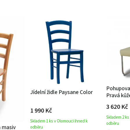
Pohupovac
Jídelní židle Paysane Color
Pravá kůž
3 620
Kč
1 990
Kč
Skladem 2 ks
Skladem 1 ks v Olomouci ihned k
odběru
a masiv
odběru