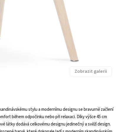
Zobrazit galerii
ky skandinávskému stylu a modernímu designu se bravurně začlení
omfort během odpočinku nebo při relaxaci. Díky výšce 45 cm
ové látky dodává celkovému designu jedinečný a svěží design.
irozené barvě, které dokonale ladí s moderním skandinávským