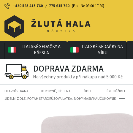
+420 585 415 760
/
775 615 760
(Po - Ne 09:00-17:30)
ITALSKÉ SEDAČKY A
ITALSKÉ SEDAČKY NA
KŘESLA
MÍRU
DOPRAVA ZDARMA
Na všechny produkty při nákupu nad 5 000 Kč
HLAVNÍ STRANA
KUCHYNĚ, JÍDELNA
ŽIDLE
JÍDELNÍ ŽIDLE
JÍDELNÍ ŽIDLE, POTAH STARORŮŽOVÁ LÁTKA, NOHY MASIV KAUČUKOVNÍK