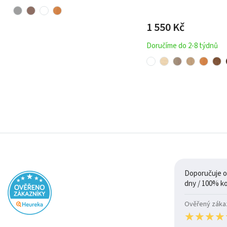
1 550
Kč
Doručíme do 2-8 týdnů
Doporučuje ob
Ověřený zákazn
★
★
★
★
★
★
★
★