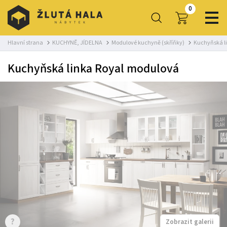
0
Hlavní strana
KUCHYNĚ, JÍDELNA
Modulové kuchyně (skříňky)
Kuchyňská l
Kuchyňská linka Royal modulová
?
Zobrazit galerii