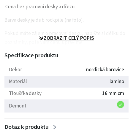
Cena bez pracovní desky a dřezu.
Barva desky je dub rockpile (na foto).
Pokud máte zájem o pracovní desku, napište si délku do
ZOBRAZIT CELÝ POPIS
poznámky, poté Vám cenu upravíme.
Specifikace produktu
Rozměry: vrchní skříňky: výška 72cm, hloubka 32cm.
dolní skříňky: výška 82cm, hloubka 47cm.
Dekor
nordická borovice
Materiál
lamino
Tloušťka desky
16 mm cm
W40S 127x40x32cm, K120 126x120x32cm
Demont
D40SP, D60P, D60R: výška 212cm.
Dotaz k produktu