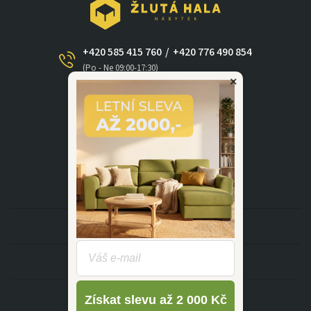
+420 585 415 760
/
+420 776 490 854
(Po - Ne 09:00-17:30)
×
dotazy@zlutahala.cz
KATEGORIE
INFORMACE
Získat slevu až 2 000 Kč