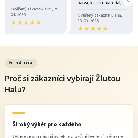
barva, kvalitní materiál, a
je moc pohodlná.
Ověřený zákazník alim, 25.
04. 2026
Ověřený zákazník Diana,
★
★
★
★
★
★
★
★
★
★
13. 03. 2026
★
★
★
★
★
★
★
★
★
★
ŽLUTÁ HALA
Proč si zákazníci vybírají Žlutou
Halu?
Široký výběr pro každého
Vyberete si u nás nábytek pro běžné bydlení i výrazné