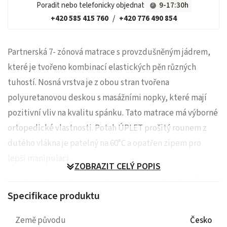
Poradit nebo telefonicky objednat
9-17:30h
+420 585 415 760
/
+420 776 490 854
Partnerská 7- zónová matrace s provzdušněným jádrem,
které je tvořeno kombinací elastických pěn různých
tuhostí. Nosná vrstva je z obou stran tvořena
polyuretanovou deskou s masážními nopky, které mají
pozitivní vliv na kvalitu spánku. Tato matrace má výborné
ortopedické vlastnosti. Potah ÚPLET prošitý rounem z
dutého vlákna je patelný na 60°C a opatřen zipem pro
lepší manipulaci.
ZOBRAZIT CELÝ POPIS
Vhodná na pevný nebo lamelový rošt (i polohovací)
Specifikace produktu
Výběr různých standartních velikostí
Možnost ATYPU - rozměr vepište do poznámky
- cena
Země původu
Česko
atypu jako nejbližší větší rozměr (např. 197x93 - cena