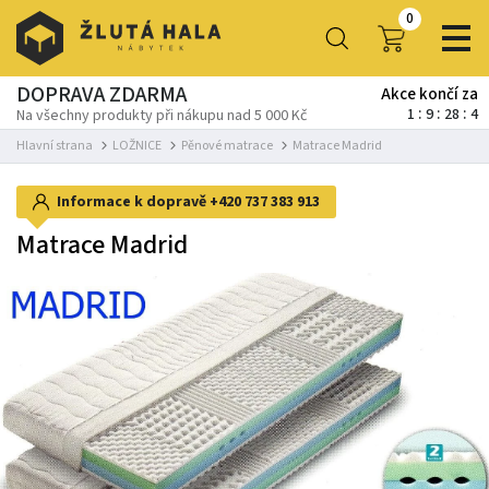
0
DOPRAVA ZDARMA
Akce končí za
1
9
28
2
Na všechny produkty při nákupu nad 5 000 Kč
Hlavní strana
LOŽNICE
Pěnové matrace
Matrace Madrid
Informace k dopravě
+420 737 383 913
Matrace Madrid