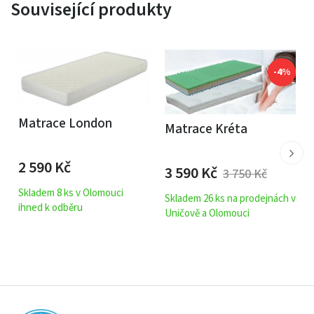
Související produkty
-4%
Matrace London
Matrace Kréta
2 590
Kč
3 590
Kč
3 750
Kč
Skladem 8 ks v Olomouci
Skladem 26 ks na prodejnách v
ihned k odběru
Uničově a Olomouci