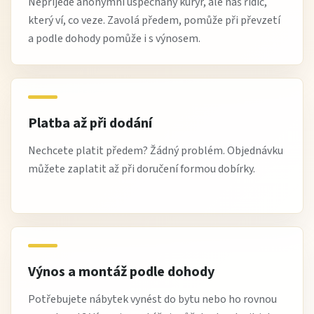
Nepřijede anonymní uspěchaný kurýr, ale náš řidič,
který ví, co veze. Zavolá předem, pomůže při převzetí
a podle dohody pomůže i s výnosem.
Platba až při dodání
Nechcete platit předem? Žádný problém. Objednávku
můžete zaplatit až při doručení formou dobírky.
Výnos a montáž podle dohody
Potřebujete nábytek vynést do bytu nebo ho rovnou