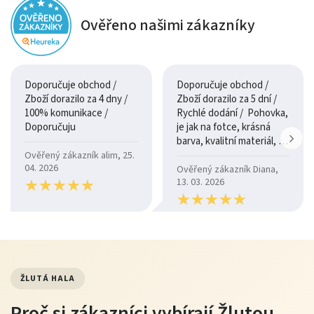
Ověřeno našimi zákazníky
Doporučuje obchod /
Doporučuje obchod /
Zboží dorazilo za 4 dny /
Zboží dorazilo za 5 dní /
100% komunikace /
Rychlé dodání / Pohovka,
Doporučuju
je jak na fotce, krásná
barva, kvalitní materiál, a
je moc pohodlná.
Ověřený zákazník alim, 25.
04. 2026
Ověřený zákazník Diana,
★
★
★
★
★
★
★
★
★
★
13. 03. 2026
★
★
★
★
★
★
★
★
★
★
ŽLUTÁ HALA
Proč si zákazníci vybírají Žlutou