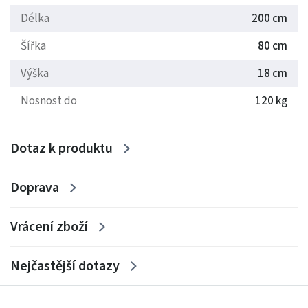
Délka
200 cm
jako 200x100)
Prodldloužení délky
- do 210cm + 10% , do 220cm + 20%
Šířka
80 cm
Výška
18 cm
Nosnost do
120 kg
Dotaz k produktu
Doprava
Vrácení zboží
Nejčastější dotazy