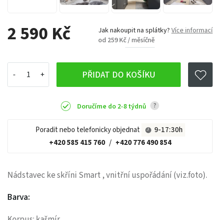
2 590 Kč
Jak nakoupit na splátky?
Více informací
od 259 Kč / měsíčně
PŘIDAT DO KOŠÍKU
?
Doručíme do 2-8 týdnů
Poradit nebo telefonicky objednat
9-17:30h
+420 585 415 760
/
+420 776 490 854
Nádstavec ke skříni Smart , vnitřní uspořádání (viz.foto).
Barva:
Korpus: kašmír