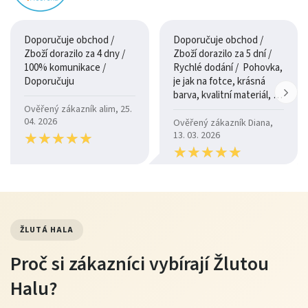
Doporučuje obchod /
Doporučuje obchod /
Zboží dorazilo za 4 dny /
Zboží dorazilo za 5 dní /
100% komunikace /
Rychlé dodání / Pohovka,
Doporučuju
je jak na fotce, krásná
barva, kvalitní materiál, a
je moc pohodlná.
Ověřený zákazník alim, 25.
04. 2026
Ověřený zákazník Diana,
★
★
★
★
★
★
★
★
★
★
13. 03. 2026
★
★
★
★
★
★
★
★
★
★
ŽLUTÁ HALA
Proč si zákazníci vybírají Žlutou
Halu?