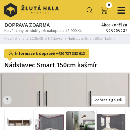
0
DOPRAVA ZDARMA
Akce končí za
0
6
56
27
Na všechny produkty při nákupu nad 5 000 Kč
Hlavní strana
LOŽNICE
Nástavce
Nádstavec Smart 150cm kašmír
Informace k dopravě
+420 737 383 913
Nádstavec Smart 150cm kašmír
?
Zobrazit galerii