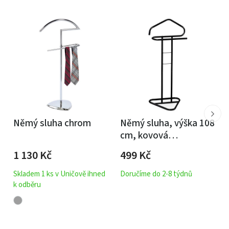
Němý sluha chrom
Němý sluha, výška 108
cm, kovová
konstrukce, černý
1 130
Kč
499
Kč
matný lak, nosnost 4
kg
Skladem 1 ks v Uničově ihned
Doručíme do 2-8 týdnů
k odběru