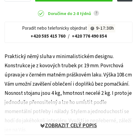
?
Doručíme do 2-8 týdnů
Poradit nebo telefonicky objednat
9-17:30h
+420 585 415 760
/
+420 776 490 854
Praktický němý sluha v minimalistickém designu.
Konstrukce je z kovových trubek pr. 19 mm. Povrchová
úprava je v černém matném práškovém laku. Výška 108 cm
Vám umožní zavěšení oblečení i doplňků bez pomačkání.
Nosnost stojanu jsou 4 kg, hmotnost necelé 2 kg. I proto je
jednoduše přenositelný a lze ho umístit podle
momentální potřeby i nálady. Stylem a jednoduchostí se
hodí do jakéhokoli interiéru. Využití je nepřeberné, záleží
ZOBRAZIT CELÝ POPIS
jen na Vás.