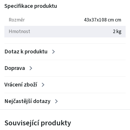
Specifikace produktu
Rozměry: 43x37x108 cm
Hmotnost: 2 kg
Rozměr
43x37x108 cm cm
Hmotnost
2 kg
Dotaz k produktu
Doprava
Vrácení zboží
Nejčastější dotazy
Související produkty