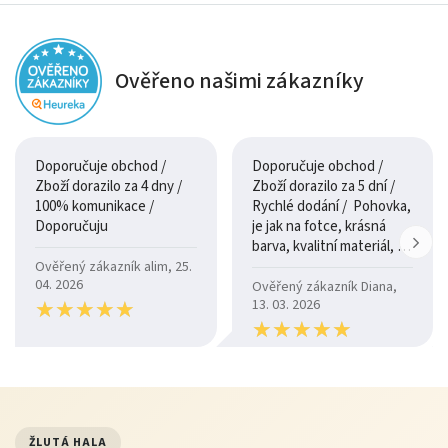
Ověřeno našimi zákazníky
Doporučuje obchod /
Doporučuje obchod /
Zboží dorazilo za 4 dny /
Zboží dorazilo za 5 dní /
100% komunikace /
Rychlé dodání / Pohovka,
Doporučuju
je jak na fotce, krásná
barva, kvalitní materiál, a
je moc pohodlná.
Ověřený zákazník alim, 25.
04. 2026
Ověřený zákazník Diana,
★
★
★
★
★
★
★
★
★
★
13. 03. 2026
★
★
★
★
★
★
★
★
★
★
ŽLUTÁ HALA