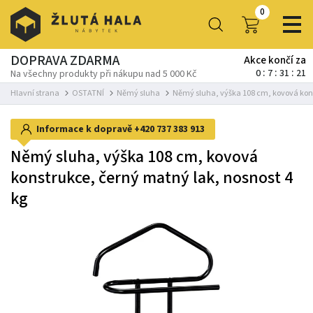
0
DOPRAVA ZDARMA
Akce končí za
0
7
31
20
Na všechny produkty při nákupu nad 5 000 Kč
Hlavní strana
OSTATNÍ
Němý sluha
Němý sluha, výška 108 cm, kovová kons
Informace k dopravě
+420 737 383 913
Němý sluha, výška 108 cm, kovová
konstrukce, černý matný lak, nosnost 4
kg