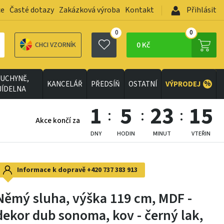
ce
Časté dotazy
Zakázková výroba
Kontakt
Přihlásit
0
0
0 Kč
CHCI VZORNÍK
UCHYNĚ,
%
KANCELÁŘ
PŘEDSÍŇ
OSTATNÍ
VÝPRODEJ
JÍDELNA
1
5
23
13
Akce končí za
DNY
HODIN
MINUT
VTEŘIN
Informace k dopravě
+420 737 383 913
Němý sluha, výška 119 cm, MDF -
dekor dub sonoma, kov - černý lak,