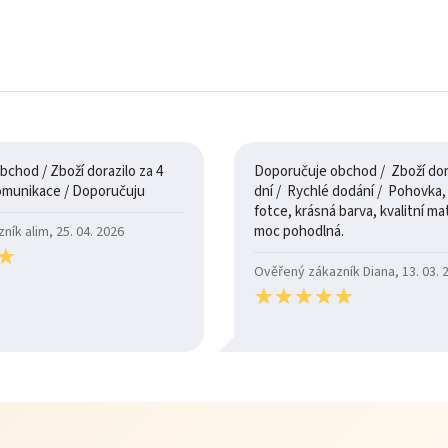
chod / Zboží dorazilo za 4
Doporučuje obchod / Zboží dora
dny / 100% komunikace / Doporučuju
dní / Rychlé dodání / Pohovka, je jak na
fotce, krásná barva, kvalitní mate
moc pohodlná.
ík alim, 25. 04. 2026
★
★
Ověřený zákazník Diana, 13. 03. 
★
★
★
★
★
★
★
★
★
★