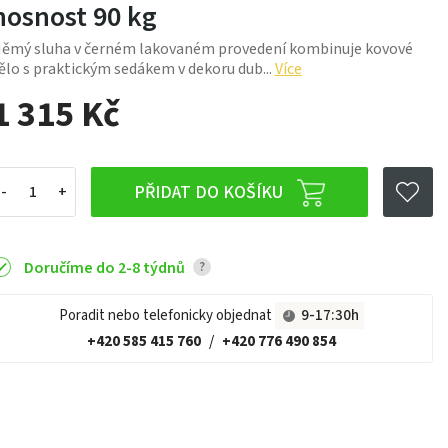
nosnost 90 kg
ěmý sluha v černém lakovaném provedení kombinuje kovové
ělo s praktickým sedákem v dekoru dub...
Více
1 315 Kč
PŘIDAT DO KOŠÍKU
Doručíme do 2-8 týdnů
?
Poradit nebo telefonicky objednat
9-17:30h
+420 585 415 760
/
+420 776 490 854