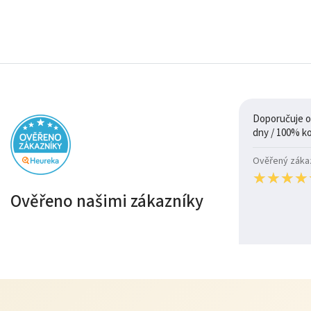
Doporučuje ob
Ověřený zákazn
★
★
★
★
★
★
★
★
Ověřeno našimi zákazníky