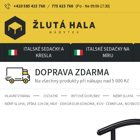
+420 585 415 760
/
775 615 760
(Po - Ne 09:00-17:30)
ITALSKÉ SEDAČKY A
ITALSKÉ SEDAČKY NA
KŘESLA
MÍRU
DOPRAVA ZDARMA
Na všechny produkty při nákupu nad 5 000 Kč
HLAVNÍ STRANA
OSTATNÍ
BYTOVÉ DOPLŇKY
NĚMÝ SLUHA
NĚMÝ SLUHA, VÝŠKA 119 CM, MDF - DEKOR DUB SONOMA, KOV - ČERNÝ LAK, NOSNOST