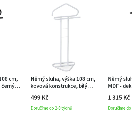
108 cm,
Němý sluha, výška 108 cm,
Němý sluh
 černý
kovová konstrukce, bílý
MDF - dek
 4 kg
matný lak, nosnost 4 kg
kov - čern
499
Kč
1 315
Kč
Doručíme do 2-8 týdnů
Doručíme do 