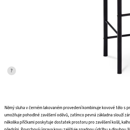
?
Němý sluha v černém lakovaném provedení kombinuje kovové tělo s p
umožňuje pohodlné zavěšení oděvů, zatímco pevná základna slouží záro
několika příčkami poskytuje dostatek prostoru pro zavěšení košil, kalh
předsíni. Povrchová úprava kovu zajišťuje snadnou údržbu a dlouhou ž