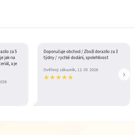
zilo za 5
Doporučuje obchod / Zboží dorazilo za 3
týdny / rychlé dodání, spolehlivost
riál, a je
Ověřený zákazník, 12. 03. 2026
★
★
★
★
★
★
★
★
★
★
2026