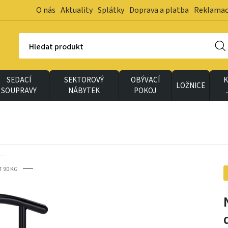
O nás
Aktuality
Splátky
Doprava a platba
Reklama
Hledat produkt
SEDACÍ
SEKTOROVÝ
OBÝVACÍ
K
LOŽNICE
SOUPRAVY
NÁBYTEK
POKOJ
 90 KG