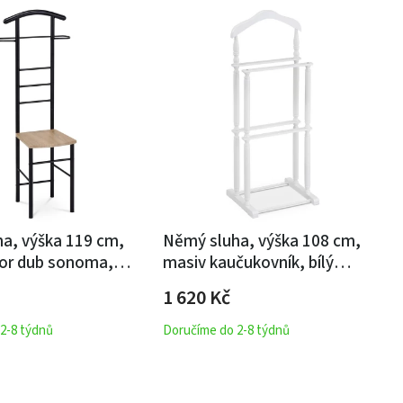
a, výška 119 cm,
Němý sluha, výška 108 cm,
or dub sonoma,
masiv kaučukovník, bílý
ý lak, nosnost 90 kg
matný lak, nosnost 7 kg
1 620
Kč
2-8 týdnů
Doručíme do 2-8 týdnů