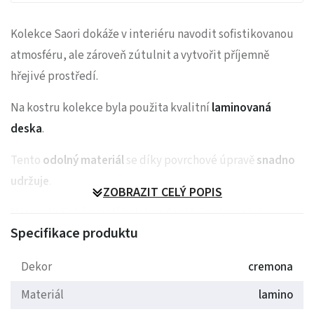
Kolekce Saori dokáže v interiéru navodit sofistikovanou
atmosféru, ale zároveň zútulnit a vytvořit příjemně
hřejivé prostředí.
Na kostru kolekce byla použita kvalitní
laminovaná
deska
.
Tento
odolný materiál
se díky povrchové úpravě
snadno
udržuje
.
ZOBRAZIT CELÝ POPIS
Minimalistické pojetí kolekce doplňuje elegantní
Specifikace produktu
bezúchytový systém
push-to-open
.
Kolekce stojí na
vysokých dřevěných nožkách
,
Dekor
cremona
které usnadní úklid Vašemu robotickému vysavači.
Materiál
lamino