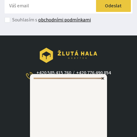
Odeslat
Souhlasím s
obchodními podmínkami
+420 585 415 760
/
+420 776 490 854
×
(Po - Ne 09:00-17:30)
dotazy@zlutahala.cz