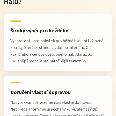
Halu?
Široký výběr pro každého
Vyberete si u nás nábytek pro běžné bydlení i výrazné
kousky, které se stanou ozdobou interiéru. Od
kvalitního a cenově dostupného nábytku až po
luxusnější modely pro náročnější zákazníky.
Doručení vlastní dopravou
Nábytek vám přivezeme naší vlastní dopravou.
Nepřijede anonymní uspěchaný kurýr, ale náš řidič,
který ví, co veze. Zavolá předem, pomůže při převzetí