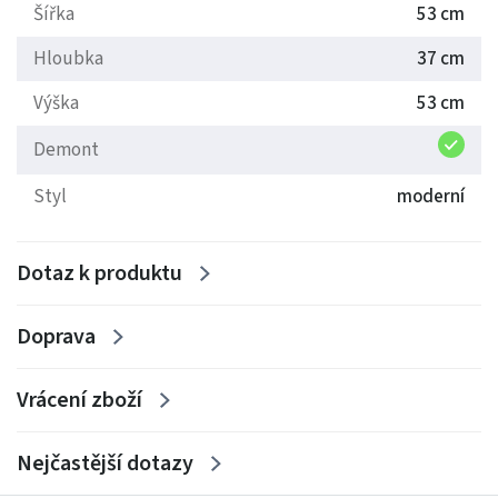
Šířka
53 cm
Hloubka
37 cm
Výška
53 cm
Demont
Styl
moderní
Dotaz k produktu
Doprava
Vrácení zboží
Nejčastější dotazy