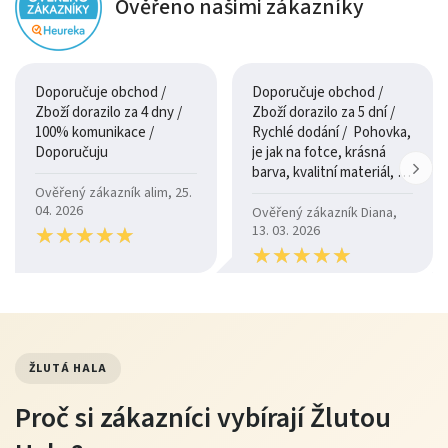
Ověřeno našimi zákazníky
Doporučuje obchod /
Doporučuje obchod /
Zboží dorazilo za 4 dny /
Zboží dorazilo za 5 dní /
100% komunikace /
Rychlé dodání / Pohovka,
Doporučuju
je jak na fotce, krásná
barva, kvalitní materiál, a
je moc pohodlná.
Ověřený zákazník alim, 25.
04. 2026
Ověřený zákazník Diana,
★
★
★
★
★
★
★
★
★
★
13. 03. 2026
★
★
★
★
★
★
★
★
★
★
ŽLUTÁ HALA
Proč si zákazníci vybírají Žlutou