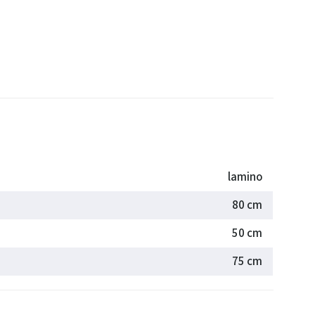
lamino
80 cm
50 cm
75 cm