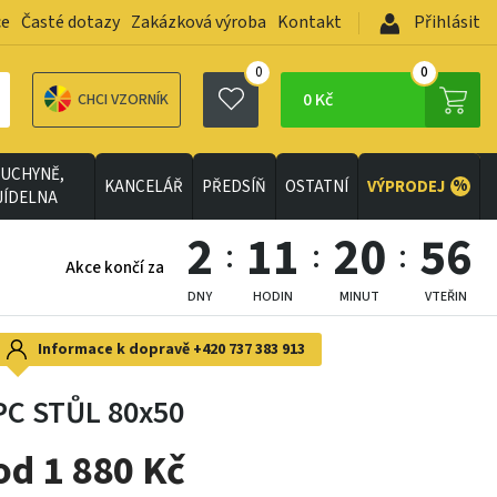
ce
Časté dotazy
Zakázková výroba
Kontakt
Přihlásit
0
0
0 Kč
CHCI VZORNÍK
UCHYNĚ,
%
KANCELÁŘ
PŘEDSÍŇ
OSTATNÍ
VÝPRODEJ
JÍDELNA
2
11
20
54
Akce končí za
DNY
HODIN
MINUT
VTEŘIN
Informace k dopravě
+420 737 383 913
PC STŮL 80x50
od 1 880 Kč