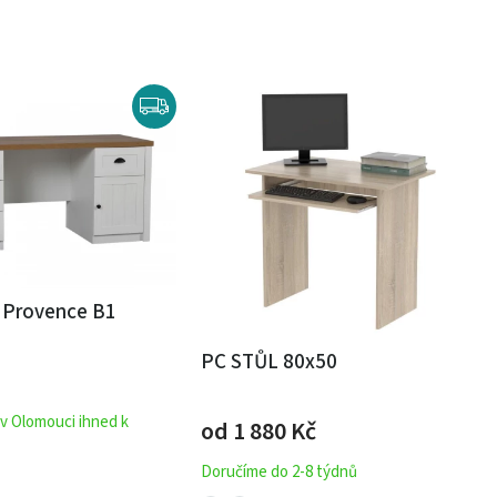
l Provence B1
PC STŮL 80x50
 v Olomouci ihned k
od 1 880
Kč
Doručíme do 2-8 týdnů