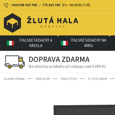
+420 585 415 760
/
775 615 760
(Po - Ne 09:00-17:30)
ITALSKÉ SEDAČKY A
ITALSKÉ SEDAČKY NA
KŘESLA
MÍRU
DOPRAVA ZDARMA
Na všechny produkty při nákupu nad 5 000 Kč
HLAVNÍ STRANA
KANCELÁŘ
PSACÍ STOLY
PC STŮL 80X50