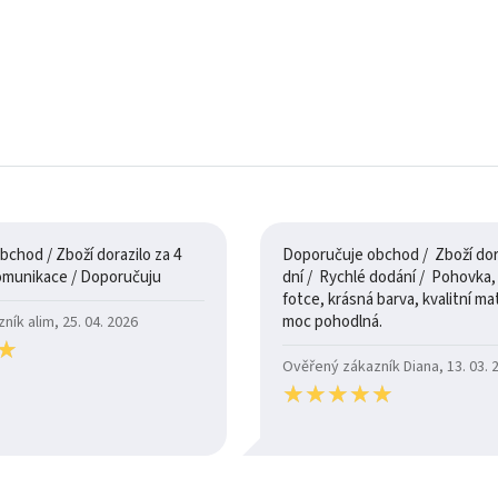
chod / Zboží dorazilo za 4
Doporučuje obchod / Zboží dora
dny / 100% komunikace / Doporučuju
dní / Rychlé dodání / Pohovka, je jak na
fotce, krásná barva, kvalitní mate
moc pohodlná.
ík alim, 25. 04. 2026
★
★
Ověřený zákazník Diana, 13. 03. 
★
★
★
★
★
★
★
★
★
★