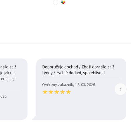
zilo za 5
Doporučuje obchod / Zboží dorazilo za 3
týdny / rychlé dodání, spolehlivost
riál, a je
Ověřený zákazník, 12. 03. 2026
★
★
★
★
★
★
★
★
★
★
2026