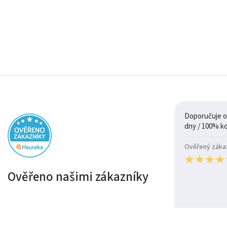
Doporučuje ob
Ověřený zákazn
★
★
★
★
★
★
★
★
Ověřeno našimi zákazníky