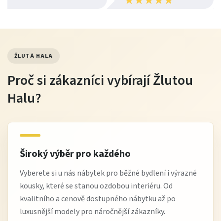
★
★
★
★
★
★
★
★
★
★
ŽLUTÁ HALA
Proč si zákazníci vybírají Žlutou
Halu?
Široký výběr pro každého
Vyberete si u nás nábytek pro běžné bydlení i výrazné
kousky, které se stanou ozdobou interiéru. Od
kvalitního a cenově dostupného nábytku až po
luxusnější modely pro náročnější zákazníky.