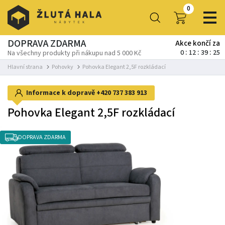
0
DOPRAVA ZDARMA
Akce končí za
0
12
39
24
Na všechny produkty při nákupu nad 5 000 Kč
Hlavní strana
Pohovky
Pohovka Elegant 2,5F rozkládací
Informace k dopravě
+420 737 383 913
Pohovka Elegant 2,5F rozkládací
DOPRAVA ZDARMA