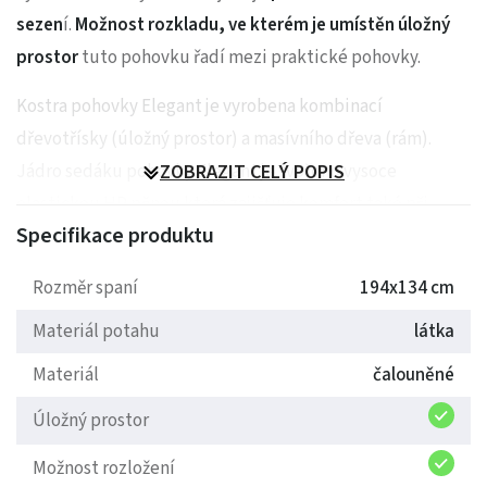
sezen
í.
Možnost rozkladu, ve kterém je umístěn úložný
prostor
tuto pohovku řadí mezi praktické pohovky.
Kostra pohovky Elegant je vyrobena kombinací
dřevotřísky (úložný prostor) a masívního dřeva (rám).
Jádro sedáku pohovky Elegant je tvořeno vysoce
ZOBRAZIT CELÝ POPIS
elastickou HR pěnou která zajišťuje komfort také při
Specifikace produktu
využití pohovky na spaní. Rozkládání pohovky je řešeno
šuplíkovým systémem (výsuv dopředu). Pohovku je
Rozměr spaní
194x134 cm
možno vyrobit v různých látkách dle příslušných vzorníků.
Materiál potahu
látka
Záda pohovky Elegant jsou počalouněna v barvě potahové
látky.
Materiál
čalouněné
Úložný prostor
Možnost rozložení