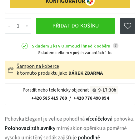
KONFIGURÁTOR
PŘIDAT DO KOŠÍKU
?
Skladem 1 ks v Olomouci ihned k odběru
Skladem celkem v jiných variantách
1 ks
Šampon na koberce
k tomuto produktu jako
DÁREK ZDARMA
Poradit nebo telefonicky objednat
9-17:30h
+420 585 415 760
/
+420 776 490 854
Pohovka Elegant je velice pohodlná
víceúčelová
pohovka.
Polohovací záhlavníky
mírný sklon opěráku a poměrně
vysoko umístěný sedák zajišťuje
pohodlné