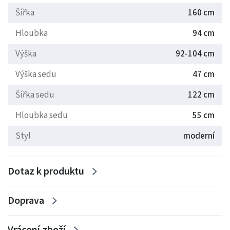
Šířka
160 cm
Hloubka
94 cm
Výška
92-104 cm
Výška sedu
47 cm
Šířka sedu
122 cm
Hloubka sedu
55 cm
Styl
moderní
Dotaz k produktu
Doprava
Vrácení zboží