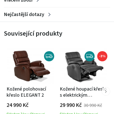
Nejčastější dotazy
Související produkty
-3%
Kožené polohovací
Kožené houpací křeslo
křeslo ELEGANT 2
s elektrickým
polohováním
24 990
Kč
29 990
Kč
30 990
Kč
ELEGANT 1