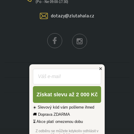
×
(Po - Ne 09:00-17:30)
dotazy@zlutahala.cz
KATEGORIE
INFORMACE
Získat slevu až 2 000 Kč
☀️ Slevový kód vám pošleme ihned
🚚 Doprava ZDARMA
⏳ Akce platí omezenou dobu
Z odběru se můžete kdykoliv odhlásit v