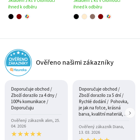
Skladem 3 ks v Olomouci
Skladem 1 ks v Olomouci
ihned k odběru
ihned k odběru
Ověřeno našimi zákazníky
Doporučuje obchod /
Doporučuje obchod /
Zboží dorazilo za 4 dny /
Zboží dorazilo za 5 dní /
100% komunikace /
Rychlé dodání / Pohovka,
Doporučuju
je jak na fotce, krásná
barva, kvalitní materiál, a
je moc pohodlná.
Ověřený zákazník alim, 25.
04. 2026
Ověřený zákazník Diana,
★
★
★
★
★
★
★
★
★
★
13. 03. 2026