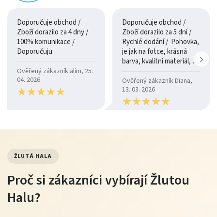
Doporučuje obchod /
Doporučuje obchod /
Zboží dorazilo za 4 dny /
Zboží dorazilo za 5 dní /
100% komunikace /
Rychlé dodání / Pohovka,
Doporučuju
je jak na fotce, krásná
barva, kvalitní materiál, a
je moc pohodlná.
Ověřený zákazník alim, 25.
04. 2026
Ověřený zákazník Diana,
★
★
★
★
★
★
★
★
★
★
13. 03. 2026
★
★
★
★
★
★
★
★
★
★
ŽLUTÁ HALA
Proč si zákazníci vybírají Žlutou
Halu?