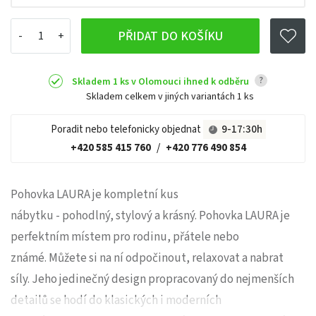
PŘIDAT DO KOŠÍKU
?
Skladem 1 ks v Olomouci ihned k odběru
Skladem celkem v jiných variantách
1 ks
Poradit nebo telefonicky objednat
9-17:30h
+420 585 415 760
/
+420 776 490 854
Pohovka LAURA je kompletní kus
nábytku - pohodlný, stylový a krásný. Pohovka LAURA je
perfektním místem pro rodinu, přátele nebo
známé. Můžete si na ní odpočinout, relaxovat a nabrat
síly. Jeho jedinečný design propracovaný do nejmenších
detailů se hodí do klasických i moderních