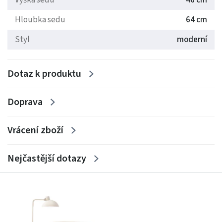
Vlastnosti:
Hloubka sedu
64 cm
Rám: borovicové a bukové dřevo, dřevotříska
Výplň sedáků a polštářů - použita měkká Pur pěna
Styl
moderní
Dotaz k produktu
Doprava
Vrácení zboží
Nejčastější dotazy