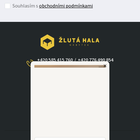
Souhlasím s
obchodními podmínkami
+420 585 415 760
/
+420 776 490 854
×
(Po - Ne 09:00-17:30)
dotazy@zlutahala.cz
KATEGORIE