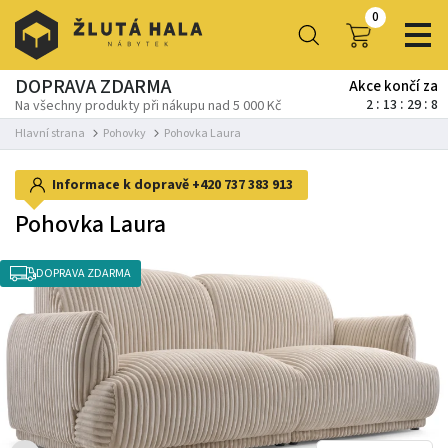
0
DOPRAVA ZDARMA
Akce končí za
2
13
29
7
Na všechny produkty při nákupu nad 5 000 Kč
Hlavní strana
Pohovky
Pohovka Laura
Informace k dopravě
+420 737 383 913
Pohovka Laura
DOPRAVA ZDARMA