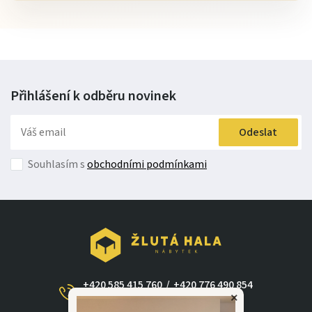
Přihlášení k odběru
novinek
Odeslat
Souhlasím s
obchodními podmínkami
+420 585 415 760
/
+420 776 490 854
×
(Po - Ne 09:00-17:30)