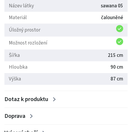
Název látky
sawana 05
Materiál
čalouněné
Úložný prostor
Možnost rozložení
Šířka
215 cm
Hloubka
90 cm
Výška
87 cm
Dotaz k produktu
Doprava