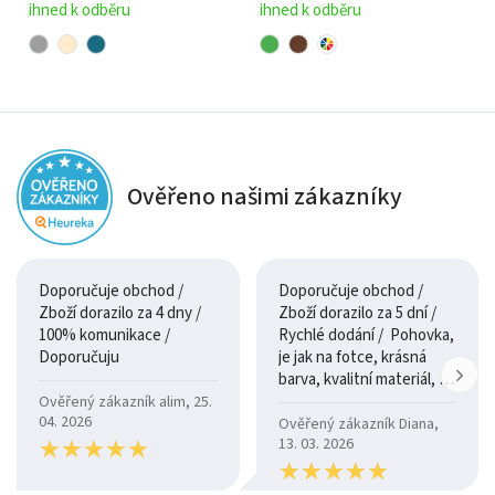
ihned k odběru
ihned k odběru
Ověřeno našimi zákazníky
Doporučuje obchod /
Doporučuje obchod /
Zboží dorazilo za 4 dny /
Zboží dorazilo za 5 dní /
100% komunikace /
Rychlé dodání / Pohovka,
Doporučuju
je jak na fotce, krásná
barva, kvalitní materiál, a
je moc pohodlná.
Ověřený zákazník alim, 25.
04. 2026
Ověřený zákazník Diana,
★
★
★
★
★
★
★
★
★
★
13. 03. 2026
★
★
★
★
★
★
★
★
★
★