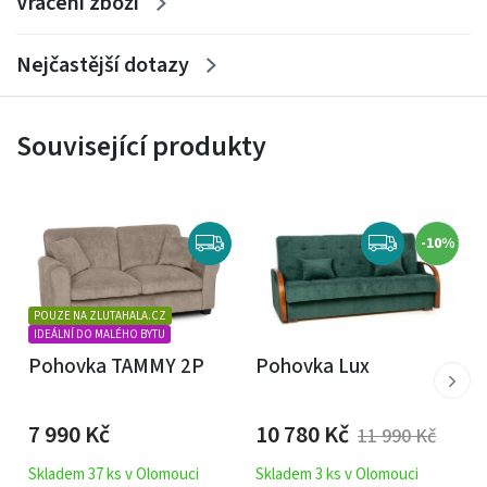
Vrácení zboží
Nejčastější dotazy
Související produkty
-10%
POUZE NA ZLUTAHALA.CZ
IDEÁLNÍ DO MALÉHO BYTU
Pohovka TAMMY 2P
Pohovka Lux
7 990
Kč
10 780
Kč
11 990
Kč
Skladem 37 ks v Olomouci
Skladem 3 ks v Olomouci