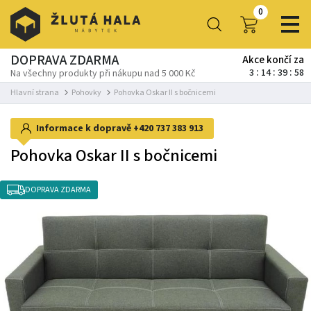
0
DOPRAVA ZDARMA
Akce končí za
3
14
39
57
Na všechny produkty při nákupu nad 5 000 Kč
Hlavní strana
Pohovky
Pohovka Oskar II s bočnicemi
Informace k dopravě
+420 737 383 913
Pohovka Oskar II s bočnicemi
DOPRAVA ZDARMA
-3%