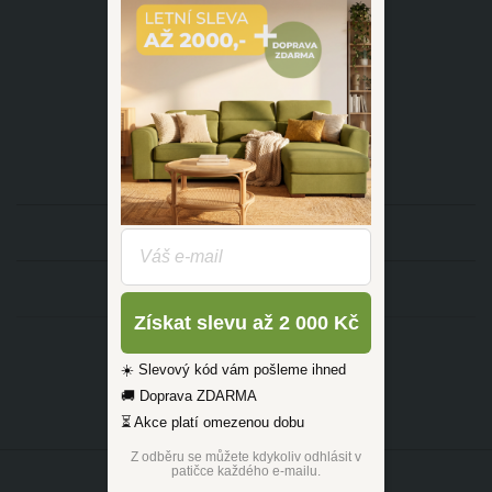
dotazy@zlutahala.cz
KATEGORIE
INFORMACE
Získat slevu až 2 000 Kč
☀️ Slevový kód vám pošleme ihned
🚚 Doprava ZDARMA
⏳ Akce platí omezenou dobu
Z odběru se můžete kdykoliv odhlásit v
patičce každého e-mailu.
©2026 ŽLUTÁ HALA