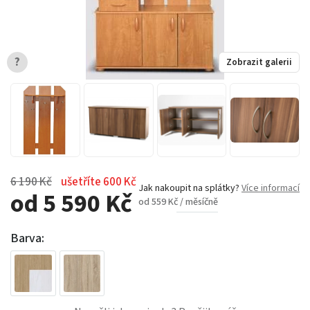
?
Zobrazit galerii
6 190 Kč
ušetříte 600 Kč
Jak nakoupit na splátky?
Více informací
od 5 590 Kč
od 559 Kč / měsíčně
Barva: