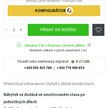
Nenašli jste variantu? Použijte náš
KONFIGURÁTOR
PŘIDAT DO KOŠÍKU
?
Skladem 1 ks v Olomouci ihned k odběru
Skladem celkem v jiných variantách
1 ks
Poradit nebo telefonicky objednat
9-17:30h
+420 585 415 760
/
+420 776 490 854
Předsíňová stěna nesmí chybět v žádné domáctnosti.
Nábytek se dodává ve smontovaném stavu po
jednotlivých dílech.