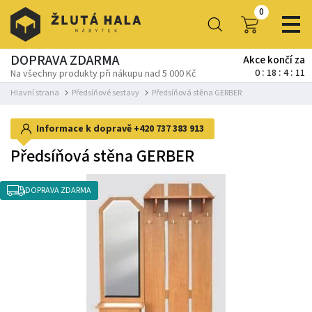
0
DOPRAVA ZDARMA
Akce končí za
0
18
4
11
Na všechny produkty při nákupu nad 5 000 Kč
Hlavní strana
Předsíňové sestavy
Předsíňová stěna GERBER
Informace k dopravě
+420 737 383 913
Předsíňová stěna GERBER
DOPRAVA ZDARMA
-10%