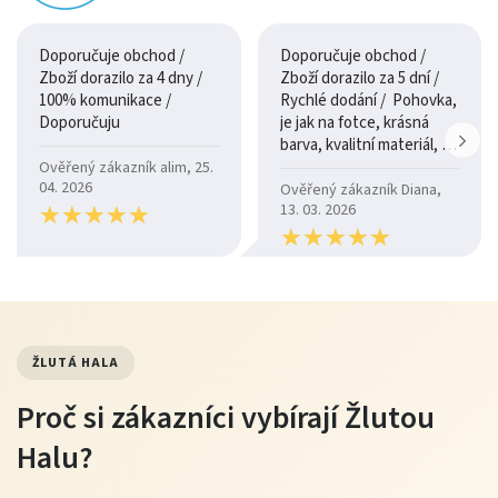
Doporučuje obchod /
Doporučuje obchod /
Zboží dorazilo za 4 dny /
Zboží dorazilo za 5 dní /
100% komunikace /
Rychlé dodání / Pohovka,
Doporučuju
je jak na fotce, krásná
barva, kvalitní materiál, a
je moc pohodlná.
Ověřený zákazník alim, 25.
04. 2026
Ověřený zákazník Diana,
★
★
★
★
★
★
★
★
★
★
13. 03. 2026
★
★
★
★
★
★
★
★
★
★
ŽLUTÁ HALA
Proč si zákazníci vybírají Žlutou
Halu?