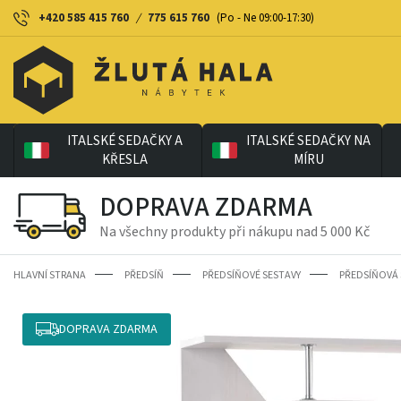
+420 585 415 760
/
775 615 760
(Po - Ne 09:00-17:30)
ITALSKÉ SEDAČKY A
ITALSKÉ SEDAČKY NA
KŘESLA
MÍRU
DOPRAVA ZDARMA
Na všechny produkty při nákupu nad 5 000 Kč
HLAVNÍ STRANA
PŘEDSÍŇ
PŘEDSÍŇOVÉ SESTAVY
PŘEDSÍŇOVÁ 
DOPRAVA ZDARMA
-9%