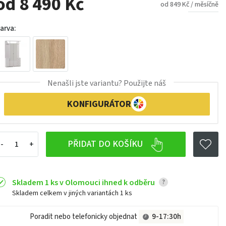
od 8 490 Kč
od 849 Kč / měsíčně
arva:
Nenašli jste variantu? Použijte náš
KONFIGURÁTOR
PŘIDAT DO KOŠÍKU
Skladem 1 ks v Olomouci ihned k odběru
?
Skladem celkem v jiných variantách
1 ks
Poradit nebo telefonicky objednat
9-17:30h