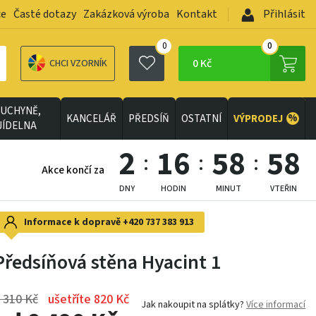
ce
Časté dotazy
Zakázková výroba
Kontakt
Přihlásit
0
0
0 Kč
CHCI VZORNÍK
UCHYNĚ,
%
KANCELÁŘ
PŘEDSÍŇ
OSTATNÍ
VÝPRODEJ
JÍDELNA
2
16
58
56
Akce končí za
DNY
HODIN
MINUT
VTEŘIN
Informace k dopravě
+420 737 383 913
Předsíňová stěna Hyacint 1
 310 Kč
ušetříte 820 Kč
Jak nakoupit na splátky?
Více informací