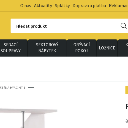
O nás
Aktuality
Splátky
Doprava a platba
Reklama
Hledat produkt
SEDACÍ
SEKTOROVÝ
OBÝVACÍ
K
LOŽNICE
SOUPRAVY
NÁBYTEK
POKOJ
STĚNA HYACINT 1
9