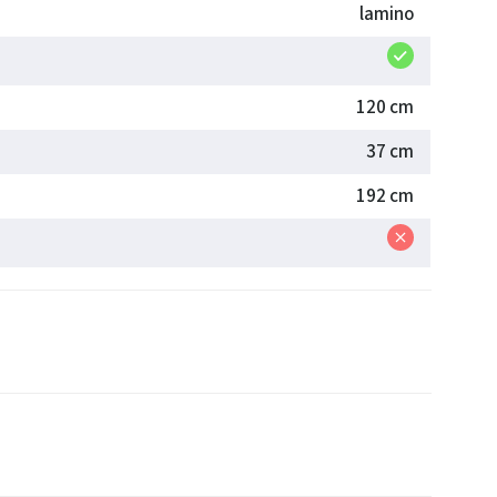
lamino
120 cm
37 cm
192 cm