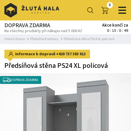
0
DOPRAVA ZDARMA
Akce končí za
0
15
0
48
Na všechny produkty při nákupu nad 5 000 Kč
Hlavní strana
Předsíňové sestavy
Předsíňová stěna PS24 XL policová
Informace k dopravě
+420 737 383 913
Předsíňová stěna PS24 XL policová
DOPRAVA ZDARMA
-3%