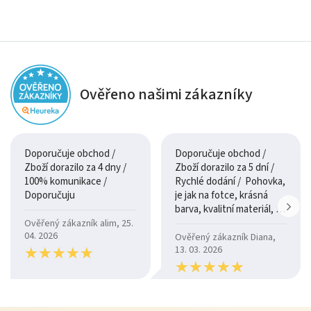
Ověřeno našimi zákazníky
Doporučuje obchod /
Doporučuje obchod /
Zboží dorazilo za 4 dny /
Zboží dorazilo za 5 dní /
100% komunikace /
Rychlé dodání / Pohovka,
Doporučuju
je jak na fotce, krásná
barva, kvalitní materiál, a
je moc pohodlná.
Ověřený zákazník alim, 25.
04. 2026
Ověřený zákazník Diana,
★
★
★
★
★
★
★
★
★
★
13. 03. 2026
★
★
★
★
★
★
★
★
★
★