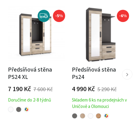
-5%
-6%
Předsíňová stěna
Předsíňová stěna
PS24 XL
Ps24
7 190
Kč
4 990
Kč
7 600
Kč
5 290
Kč
Doručíme do 2-8 týdnů
Skladem 6 ks na prodejnách v
Uničově a Olomouci