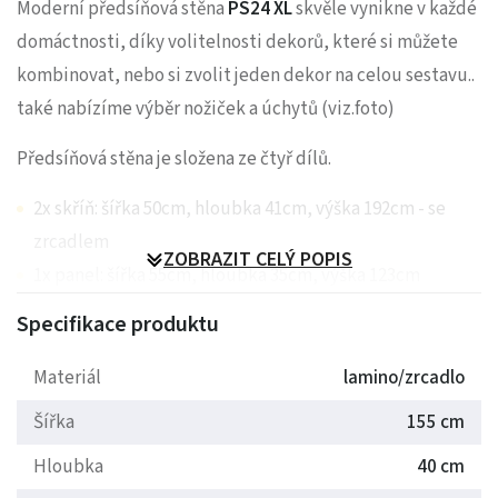
Moderní předsíňová stěna
PS24 XL
skvěle vynikne v každé
domáctnosti, díky volitelnosti dekorů, které si můžete
kombinovat, nebo si zvolit jeden dekor na celou sestavu..
také nabízíme výběr nožiček a úchytů (viz.foto)
Předsíňová stěna je složena ze čtyř dílů.
2x skříň: šířka 50cm, hloubka 41cm, výška 192cm - se
zrcadlem
ZOBRAZIT CELÝ POPIS
1x panel: šířka 55cm, hloubka 35cm, výška 123cm
1x malá skříňka: šířka 55cm,hloubka 41cm, výška 63cm
Specifikace produktu
Veliká výhoda:
stěna je dovážena smontovaná po
Materiál
lamino/zrcadlo
skříňkách, díky tomu si ušetříte čas a nervy s montáží.
Šířka
155 cm
Vnitřní uspořádání vysokých skříní: police
Hloubka
40 cm
Pokud je pro Vás stěna moc velká, zvolte si menší variantu