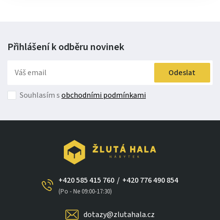
Přihlášení k odběru
novinek
Odeslat
Souhlasím s
obchodními podmínkami
+420 585 415 760
/
+420 776 490 854
×
(Po - Ne 09:00-17:30)
dotazy@zlutahala.cz