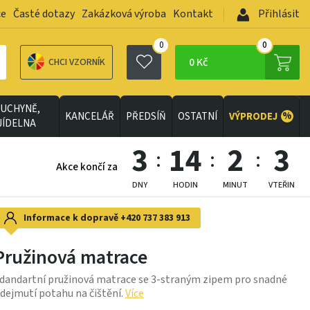
ce
Časté dotazy
Zakázková výroba
Kontakt
Přihlásit
0
0
0 Kč
CHCI VZORNÍK
UCHYNĚ,
%
KANCELÁŘ
PŘEDSÍŇ
OSTATNÍ
VÝPRODEJ
JÍDELNA
3
14
2
2
Akce končí za
DNY
HODIN
MINUT
VTEŘIN
Informace k dopravě
+420 737 383 913
Pružinová matrace
dandartní pružinová matrace se 3-straným zipem pro snadné
dejmutí potahu na čištění.
Více