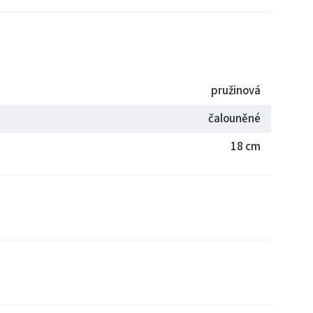
pružinová
čalouněné
18 cm