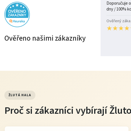
Doporučuje ob
Ověřený zákazn
★
★
★
★
★
★
★
★
Ověřeno našimi zákazníky
ŽLUTÁ HALA
Proč si zákazníci vybírají Žlu