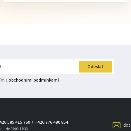
Odeslat
ím s
obchodními podmínkami
420 585 415 760
/
+420 776 490 854
dot
o - Ne 09:00-17:30)