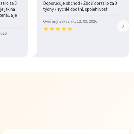
zilo za 5
Doporučuje obchod / Zboží dorazilo za 3
týdny / rychlé dodání, spolehlivost
riál, a je
Ověřený zákazník, 12. 03. 2026
★
★
★
★
★
★
★
★
★
★
2026