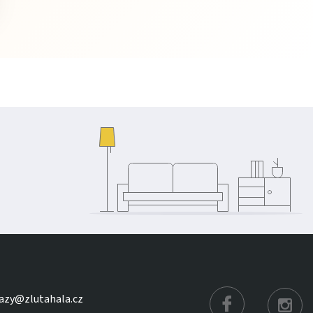
azy@zlutahala.cz