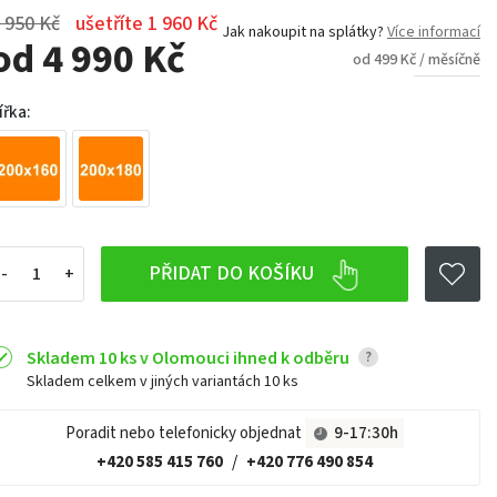
 950 Kč
ušetříte 1 960 Kč
Jak nakoupit na splátky?
Více informací
od 4 990 Kč
od 499 Kč / měsíčně
ířka:
PŘIDAT DO KOŠÍKU
Skladem 10 ks v Olomouci ihned k odběru
?
Skladem celkem v jiných variantách
10 ks
Poradit nebo telefonicky objednat
9-17:30h
+420 585 415 760
/
+420 776 490 854