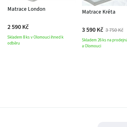
Matrace London
Matrace Kréta
2 590
Kč
3 590
Kč
3 750
Kč
Skladem 8 ks v Olomouci ihned k
Skladem 26 ks na prodejn
odběru
a Olomouci