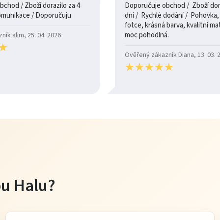
chod / Zboží dorazilo za 4
Doporučuje obchod / Zboží dora
dny / 100% komunikace / Doporučuju
dní / Rychlé dodání / Pohovka, je jak na
fotce, krásná barva, kvalitní mate
moc pohodlná.
ík alim, 25. 04. 2026
★
★
Ověřený zákazník Diana, 13. 03. 
★
★
★
★
★
★
★
★
★
★
tou Halu?