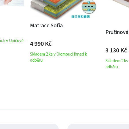
Matrace Sofia
Pružinov
ách v Uničově
4 990
Kč
3 130
Kč
Skladem 2 ks v Olomouci ihned k
odběru
Skladem 2 ks
odběru