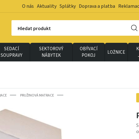
O nás
Aktuality
Splátky
Doprava a platba
Reklama
Hledat produkt
SEDACÍ
SEKTOROVÝ
OBÝVACÍ
K
LOŽNICE
SOUPRAVY
NÁBYTEK
POKOJ
RACE
PRUŽINOVÁ MATRACE
S
o