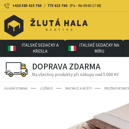
+420 585 415 760
/
775 615 760
(Po - Ne 09:00-17:30)
ITALSKÉ SEDAČKY A
ITALSKÉ SEDAČKY NA
KŘESLA
MÍRU
DOPRAVA ZDARMA
Na všechny produkty při nákupu nad 5 000 Kč
HLAVNÍ STRANA
LOŽNICE
MATRACE A ROŠTY
PRUŽINOVÉ MAT
-28%