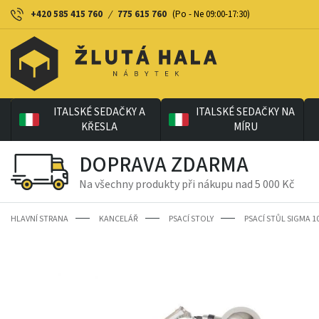
+420 585 415 760
/
775 615 760
(Po - Ne 09:00-17:30)
ITALSKÉ SEDAČKY A
ITALSKÉ SEDAČKY NA
KŘESLA
MÍRU
DOPRAVA ZDARMA
Na všechny produkty při nákupu nad 5 000 Kč
HLAVNÍ STRANA
KANCELÁŘ
PSACÍ STOLY
PSACÍ STŮL SIGMA 1