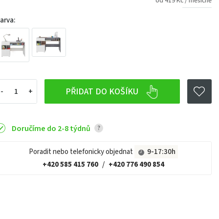
od 419 Kč / měsíčně
arva:
PŘIDAT DO KOŠÍKU
Doručíme do 2-8 týdnů
?
Poradit nebo telefonicky objednat
9-17:30h
+420 585 415 760
/
+420 776 490 854