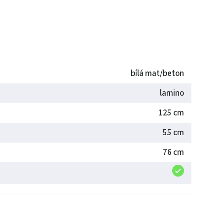
bílá mat/beton
lamino
125 cm
55 cm
76 cm