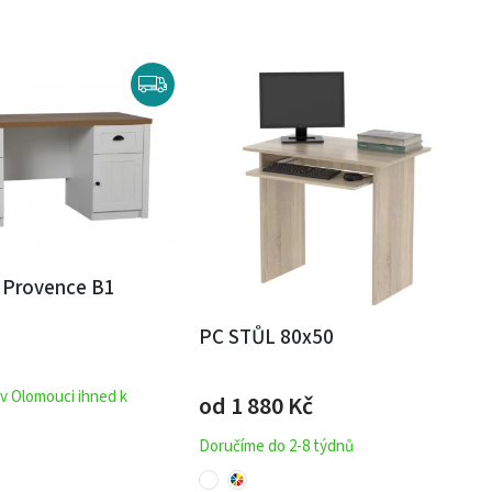
l Provence B1
PC STŮL 80x50
 v Olomouci ihned k
od 1 880
Kč
Doručíme do 2-8 týdnů