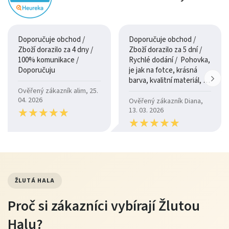
Doporučuje obchod /
Doporučuje obchod /
Zboží dorazilo za 4 dny /
Zboží dorazilo za 5 dní /
100% komunikace /
Rychlé dodání / Pohovka,
Doporučuju
je jak na fotce, krásná
barva, kvalitní materiál, a
je moc pohodlná.
Ověřený zákazník alim, 25.
04. 2026
Ověřený zákazník Diana,
★
★
★
★
★
★
★
★
★
★
13. 03. 2026
★
★
★
★
★
★
★
★
★
★
ŽLUTÁ HALA
Proč si zákazníci vybírají Žlutou
Halu?