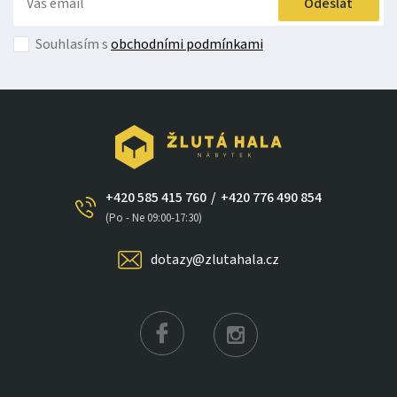
Odeslat
Souhlasím s
obchodními podmínkami
+420 585 415 760
/
+420 776 490 854
×
(Po - Ne 09:00-17:30)
dotazy@zlutahala.cz