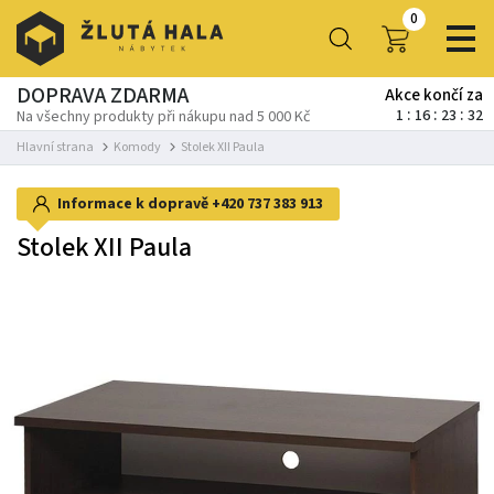
0
DOPRAVA ZDARMA
Akce končí za
1
16
23
30
Na všechny produkty při nákupu nad 5 000 Kč
Hlavní strana
Komody
Stolek XII Paula
Informace k dopravě
+420 737 383 913
Stolek XII Paula